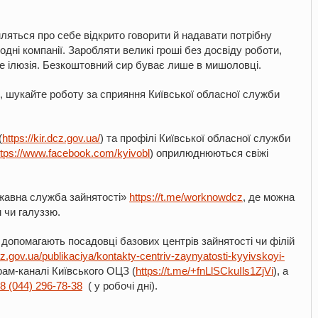
ляться про себе відкрито говорити й надавати потрібну
дні компанії. Заробляти великі гроші без досвіду роботи,
е ілюзія. Безкоштовний сир буває лише в мишоловці.
, шукайте роботу за сприяння Київської обласної служби
(
https://kir.dcz.gov.ua/
) та профілі Київської обласної служби
ttps://www.facebook.com/kyivobl
) оприлюднюються свіжі
ржавна служба зайнятості»
https://t.me/worknowdcz
,
де можна
м чи галуззю.
 допомагають посадовці базових центрів зайнятості чи філій
dcz.gov.ua/publikaciya/kontakty-centriv-zaynyatosti-kyyivskoyi-
рам-каналі Київського ОЦЗ (
https://t.me/+fnLlSCkuIls1ZjVi
), а
8
(044) 296-78-38
( у робочі дні).