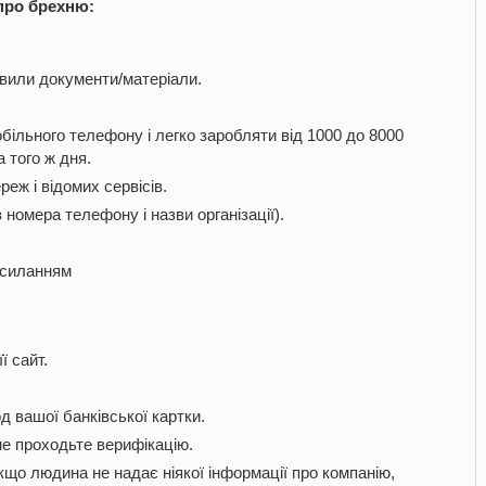
про брехню:
авили документи/матеріали.
льного телефону і легко заробляти від 1000 до 8000
 того ж дня.
еж і відомих сервісів.
 номера телефону і назви організації).
осиланням
ї сайт.
д вашої банківської картки.
не проходьте верифікацію.
о людина не надає ніякої інформації про компанію,