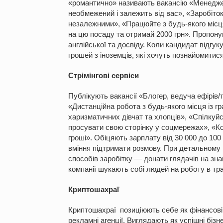
«романтично» називають вакансію «Менеджер
необмежений і залежить від вас», «Заробіто
незалежними», «Працюйте з будь-якого місця
на цю посаду та отримай 2000 грн». Пропоную
англійської та досвіду. Коли кандидат відгук
грошей з іноземців, які хочуть познайомитися
Стрімінгові сервіси
Публікують вакансії «Блогер, ведуча ефірів
«Дистанційна робота з будь-якого місця із г
харизматичних дівчат та хлопців», «Спілку
просувати свою сторінку у соцмережах», «Ко
гроші». Обіцяють зарплату від 30 000 до 100 
вміння підтримати розмову. При детальному 
способів заробітку — донати глядачів на зна
компанії шукають собі людей на роботу в тр
Криптошахраї
Криптошахраї позиціюють себе як фінансові, 
рекламні агенції. Виглядають як успішні біз