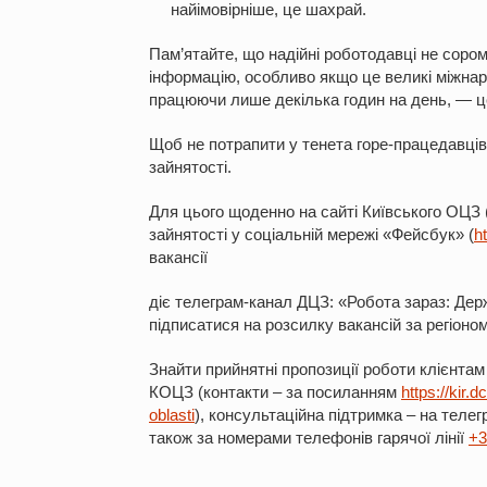
найімовірніше, це шахрай.
Пам’ятайте, що надійні роботодавці не сором
інформацію, особливо якщо це великі міжнаро
працюючи лише декілька годин на день, — ц
Щоб не потрапити у тенета горе-працедавців
зайнятості.
Для цього щоденно на сайті Київського ОЦЗ 
зайнятості у соціальній мережі «Фейсбук» (
h
вакансії
діє телеграм-канал ДЦЗ: «Робота зараз: Де
підписатися на розсилку вакансій за регіоно
Знайти прийнятні пропозиції роботи клієнтам
КОЦЗ (контакти – за посиланням
https://kir.
oblasti
), консультаційна підтримка – на телег
також за номерами телефонів гарячої лінії
+3