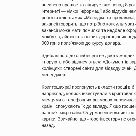
впевнено працює та лідирує вже понад 8 рок
інтернеті — ніякої інформації або відгуків не
роботі з клієнтами» «Менеджер з продажів»,
вакансії говорять, що потрібно консультува
вакансії може мати помилки та недбале офо
макбуків, айфонів та інших дорогоцінних под
000 грн з прив’язкою до курсу долара.
Здебільшого до співбесіди не дають жодних
ігнорують або відписуються: «Документів зар
колінцях» створені сайти для відводу очей.
месенджер.
Криптошахраї пропонують вкласти гроші в бірж
наприклад, колись інвестували в криптовалю
місяцями в телефонних розмовах «промивают
країн і спонукають їх до вкладу. Якщо грош
на її ім’я мікрозайм. Одурманені можливістю 
картки. Звичайно, що «горе-інвестор» не от
назад.