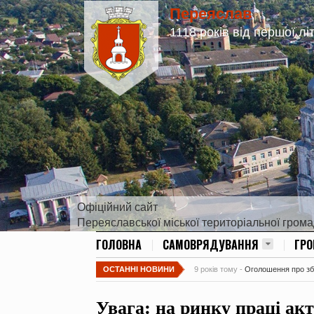
Переяслав
1118 років від першої лі
Офіційний сайт
Переяславської міської територіальної гром
ГОЛОВНА
САМОВРЯДУВАННЯ
ГР
ОСТАННІ НОВИНИ
9 років тому -
Оголошення про збір
Увага: на ринку праці ак