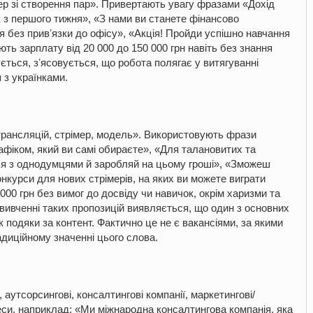
 зі створення пар». Привертають увагу фразами «Дохід
к з першого тижня», «З нами ви станете фінансово
 без привʼязки до офісу», «Акція! Пройди успішно навчання
ть зарплату від 20 000 до 150 000 грн навіть без знання
ується, зʼясовується, що робота полягає у витягуванні
 з українками.
/трансляцій, стрімер, модель». Використовують фрази
рафіком, який ви самі обираєте», «Для талановитих та
йся з однодумцями й заробляй на цьому гроші», «Зможеш
нкурси для нових стрімерів, на яких ви можете виграти
000 грн без вимог до досвіду чи навичок, окрім харизми та
вивченні таких пропозицій виявляється, що один з основних
к подяки за контент. Фактично це не є вакансіями, за якими
адиційному значенні цього слова.
аутсорсингові, консалтингові компанії, маркетингові/
неси, наприклад: «Ми міжнародна консалтингова компанія, яка