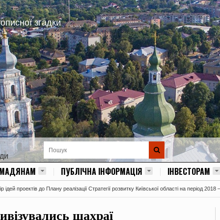
тописної згадки
ади
ОМАДЯНАМ
ПУБЛІЧНА ІНФОРМАЦІЯ
ІНВЕСТОРАМ
 ідей проектів до Плану реалізації Стратегії розвитку Київської області на період 2018 
тивізувались шахраї