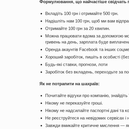
Формулювання, що найчастіше свідчать 
Вкладіть 100 грн і отримайте 500 грн.
Надішліть нам 100 грн, щоб ми вам відпр
Отримайте 100 грн за 20 хвилин.
Можна працювати вдома за допомогою мобі
гривень на день, зарплата буде виплачена
Оренда акаунтів Facebook та інших соцмер
Хороший заробіток, пишіть в особисті (без
Будь-які ставки, прогнози, лоти
Заробіток без вкладень, переходьте за п
Як не потрапити на шахраїв:
Почитайте відгуки про компанію, знайдіть ї
Нікому не переказуйте гроші.
Нікому не надсилайте паспортні дані та ко
Не реєструйтеся на невідомих сервісах і 
Завжди вмикайте критичне мислення — якщ