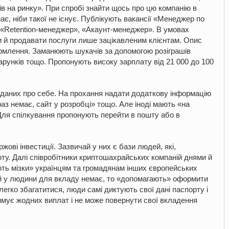
ів на ринку». При спробі знайти щось про цю компанію в
має, ніби такої не існує. Публікують вакансії «Менеджер по
 «Retention-менеджер», «Акаунт-менеджер». В умовах
ти й продавати послуги лише зацікавленим клієнтам. Опис
рмлення. Заманюють шукачів за допомогою розіграшів
арунків тощо. Пропонують високу зарплату від 21 000 до 100
 даних про себе. На прохання надати додаткову інформацію
аз немає, сайт у розробці» тощо. Але іноді мають «на
 Для спілкування пропонують перейти в пошту або в
ові інвестиції. Зазвичай у них є бази людей, які,
ту. Далі співробітники криптошахрайських компаній днями й
ь мізки» українцям та громадянам інших європейських
ей у людини для вкладу немає, то «допомагають» оформити
легко збагатитися, люди самі диктують свої дані паспорту і
римує жодних виплат і не може повернути свої вкладення