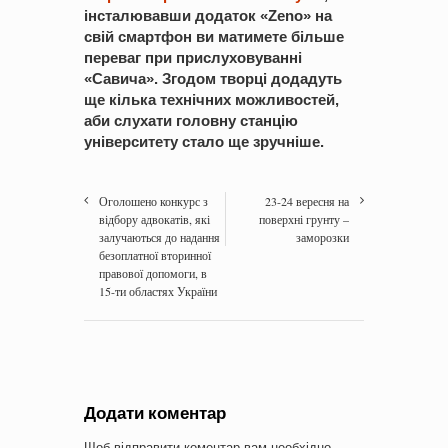
інсталювавши додаток «Zeno
» на
свій смартфон ви матимете більше
переваг при прислуховуванні
«Савича». Згодом творці додадуть
ще кілька технічних можливостей,
аби слухати головну станцію
університету стало ще зручніше.
Оголошено конкурс з
23-24 вересня на
відбору адвокатів, які
поверхні грунту –
залучаються до надання
заморозки
безоплатної вторинної
правової допомоги, в
15-ти областях України
Додати коментар
Щоб відправити коментар вам необхідно