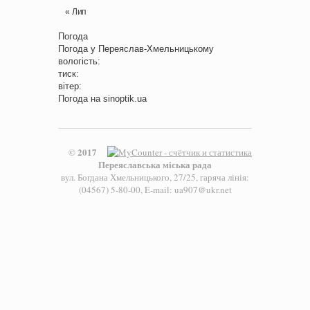
« Лип
Погода
Погода у
Переяслав-Хмельницькому
вологість:
тиск:
вітер:
Погода на
sinoptik.ua
© 2017
Переяславська міська рада
вул. Богдана Хмельницького, 27/25, гаряча лінія:
(04567) 5-80-00, E-mail: ua907@ukr.net