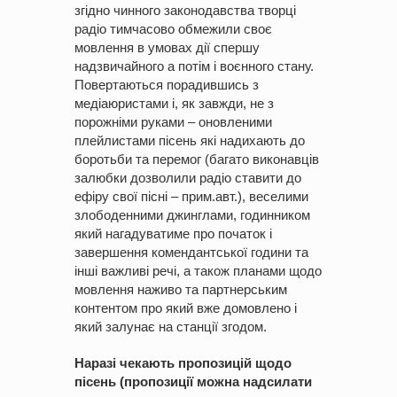
згідно чинного законодавства творці
радіо тимчасово обмежили своє
мовлення в умовах дії спершу
надзвичайного а потім і воєнного стану.
Повертаються порадившись з
медіаюристами і, як завжди, не з
порожніми руками – оновленими
плейлистами пісень які надихають до
боротьби та перемог (багато виконавців
залюбки дозволили радіо ставити до
ефіру свої пісні – прим.авт.), веселими
злободенними джинглами, годинником
який нагадуватиме про початок і
завершення комендантської години та
інші важливі речі, а також планами щодо
мовлення наживо та партнерським
контентом про який вже домовлено і
який залунає на станції згодом.
Наразі чекають пропозицій щодо
пісень (пропозиції можна надсилати