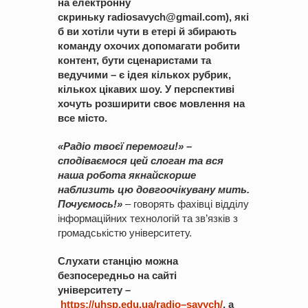
на електронну
скриньку
radiosavych
@
gmail
.
com
), які
б ви хотіли чути в етері й збирають
команду охочих допомагати робити
контент, бути сценаристами та
ведучими – є ідея кількох рубрик,
кількох цікавих шоу. У перспективі
хочуть розширити своє мовлення на
все місто.
«Радіо твоєї перемоги!» –
сподіваємося цей слоган та вся
наша робота якнайскорше
наблизить цю довгоочікувану мить.
Почуємось!»
– говорять фахівці відділу
інформаційних технологій та зв’язків з
громадськістю університету.
Слухати станцію можна
безпосередньо на сайті
університету
–
https
://uhsp
.edu
.ua
/radio
–
savych
/
, а