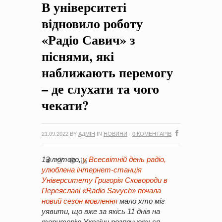
В університеті
на період 2018 – 2020 роки Оголошення про збір ідей
проектів
-
0 Коментарів
відновило роботу
«Радіо Савич» з
піснями, які
наближають перемогу
– де слухати та чого
чекати?
21.09.2022
BY
АДМІН
IN
НОВИНИ
·
0 КОМЕНТАРІВ
13 лютого,
у Всесвітній день радіо,
улюблена інтернет-станція
Університету Григорія Сковороди в
Переяславі «Radio Savych» почала
новий сезон мовлення
мало хто міг
уявити, що вже за якісь 11 днів на
територію України розпочнеться