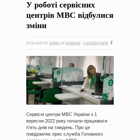
У роботі сервісних
на період 2018 – 2020 роки Оголошення про збір ідей
проектів
-
0 Коментарів
центрів МВС відбулися
зміни
02.09.2022
BY
АДМІН
IN
НОВИНИ
·
0 КОМЕНТАРІВ
Сервісні центри МВС України з 1
вересня 2022 року почали працювати
п’ять днів на тиждень. Про це
повідомляє прес-служба Головного