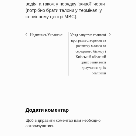
водія, а також у порядку “живої” черги
(потрібно брати талони у терміналі у
сервісному центрі МВС).
Надихнись Україною!
Уряд запустив грантові
програми створення та
розвитку малого та
середнього бізнесу і
Київський обласний
центр зайнятості
долучився до їх
реалізації
Додати коментар
Щоб відправити коментар вам необхідно
авторизуватись
.