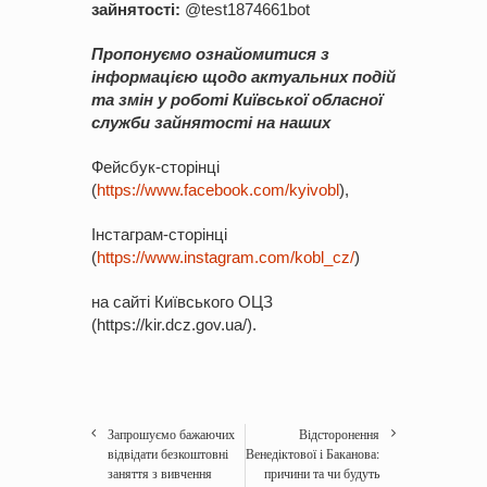
зайнятості:
@test1874661bot
Пропонуємо ознайомитися з
інформацією щодо актуальних подій
та змін у роботі Київської обласної
служби зайнятості на наших
Фейсбук-сторінці
(
https://www.facebook.com/kyivobl
),
Інстаграм-сторінці
(
https://www.instagram.com/kobl_cz/
)
на сайті Київського ОЦЗ
(https://kir.dcz.gov.ua/).
Запрошуємо бажаючих
Відсторонення
відвідати безкоштовні
Венедіктової і Баканова:
заняття з вивчення
причини та чи будуть