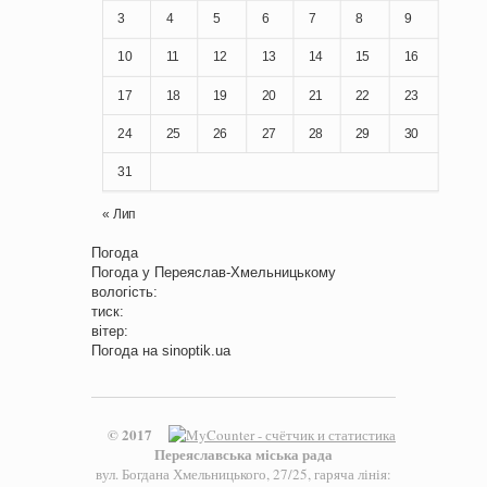
3
4
5
6
7
8
9
10
11
12
13
14
15
16
17
18
19
20
21
22
23
24
25
26
27
28
29
30
31
« Лип
Погода
Погода у
Переяслав-Хмельницькому
вологість:
тиск:
вітер:
Погода на
sinoptik.ua
© 2017
Переяславська міська рада
вул. Богдана Хмельницького, 27/25, гаряча лінія: