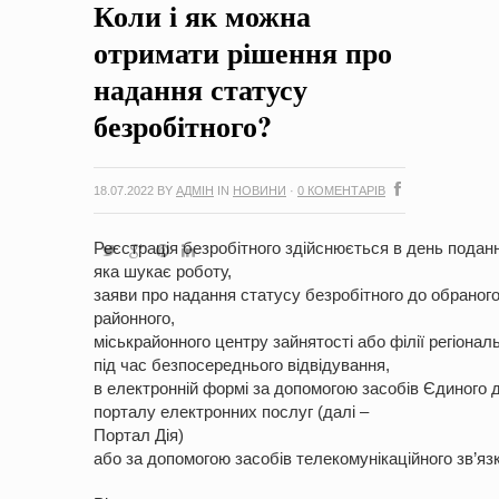
Коли і як можна
на період 2018 – 2020 роки Оголошення про збір ідей
проектів
-
0 Коментарів
отримати рішення про
надання статусу
безробітного?
18.07.2022
BY
АДМІН
IN
НОВИНИ
·
0 КОМЕНТАРІВ
Реєстрація безробітного здійснюється в день подан
яка шукає роботу,
заяви про надання статусу безробітного до обраного
районного,
міськрайонного центру зайнятості або філії регіонал
під час безпосереднього відвідування,
в електронній формі за допомогою засобів Єдиного 
порталу електронних послуг (далі –
Портал Дія)
або за допомогою засобів телекомунікаційного зв’язк