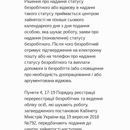
Рішення про надання статусу
безробітного або відмову в наданні
такого статусу приймається центром
зайнятості не пізніше сьомого
календарного дня з дня подання
особою, яка шукає роботу, заяви про
надання (поновлення) статусу
безробітного. Після чого безробітний
отримує підтвердження на електронну
пошту або на телефон про надання
статусу безробітного та виплати
допомоги із безробіття /або сповіщення
про необхідність доопрацювання / або
аргументована відмова.
Пункти 4, 17-19 Порядку реєстрації
перереєстрації безробітних та ведення
обліку осіб, які шукають роботу,
затвердженого постановою Кабінету
Міністрів України від 19 вересня 2018
№792, передбачають подання до
центру зайнятості наступних