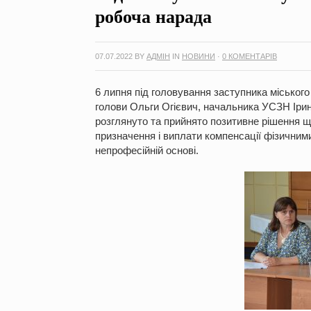
робоча нарада
07.07.2022
BY
АДМІН
IN
НОВИНИ
·
0 КОМЕНТАРІВ
6 липня під головування заступника міського
голови Ольги Огієвич, начальника УСЗН Ірин
розглянуто та прийнято позитивне рішення 
призначення і виплати компенсації фізичними
непрофесійній основі.