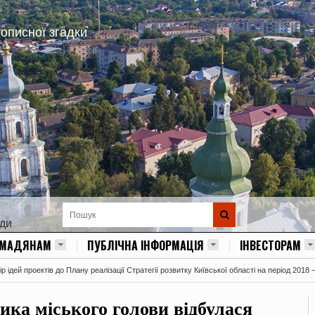
тописної згадки
ади
ОМАДЯНАМ
ПУБЛІЧНА ІНФОРМАЦІЯ
ІНВЕСТОРАМ
 ідей проектів до Плану реалізації Стратегії розвитку Київської області на період 2018 
ика міського голови відбулася