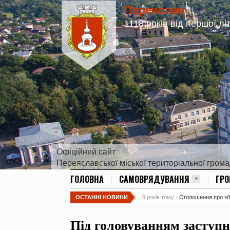
Переяслав
1118 років від першої лі
Офіційний сайт
Переяславської міської територіальної гром
ГОЛОВНА
САМОВРЯДУВАННЯ
ГР
ОСТАННІ НОВИНИ
9 років тому -
Оголошення про збір
Під головуванням заступн