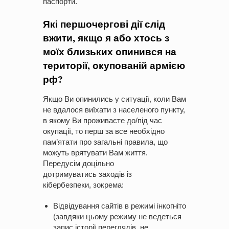
паспорти.
Які першочергові дії слід
вжити, якщо я або хтось з
моїх близьких опинився на
території, окупованій армією
рф?
Якщо Ви опинились у ситуації, коли Вам
не вдалося виїхати з населеного пункту,
в якому Ви проживаєте до/під час
окупації, то перш за все необхідно
пам’ятати про загальні правила, що
можуть врятувати Вам життя.
Передусім доцільно
дотримуватись заходів із
кібербезпеки, зокрема:
Відвідування сайтів в режимі інкогніто
(завдяки цьому режиму не ведеться
запис історії переглядів, не