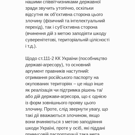
нашими співвітчизниками державної
зради звучить утопічно, оскільки
відсутня як об’єктивна сторона цього
злочину (фізичний та інтелектуальний
перехід), так і суб’єктивна сторона
(вчинення дій з метою заподіяти шкоду
суверенітетові, територіальній цілісності
і т.д.).
Щодо ст.111-2 КК України (пособництво
державі-агресору), то основний
аргумент правників наступний:
отримання російського паспорту на
окупованих територіях – це ніщо інше
як реалізація чи підтримка рішень та/
або дій держави-агресора, що є однією
із форм зовнішнього прояву цього
злочину. Проте, слід звернути увагу, що
такі дії вважаються злочином, якщо
вони вчиняються з метою заподіяння
шкоди Україні, проте у осіб, які піддані
примусовій паспортизації така мета