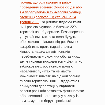
громад, що розташовані в районі
проведення воєнних (бойових) дій або
які перебувають в тимчасовій окупації,
оточенні (блокуванні) станом на 24
травня 2022
. За різними підрахунками
нині росією окуповано близько 22%
території нашої держави. Беззаперечно,
усі українські міста та села будуть
обов’язково звільнені від російських
загарбників, проте наразі значна
кількість наших співвітчизників
перебувають у скрутних обставинах:
деякі українці знаходяться у фактично
заблокованих російською армією
населених пунктах та не мають
можливості виїхати на підконтрольну
Україні територію, інші — піддаються
примусовій депортації у віддалені
регіони росії або зазнають фізичного та/
або психологічного тиску у зв’язку із
чим вимушено беруть російські