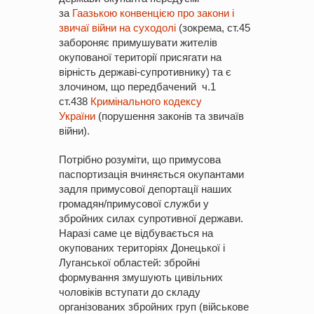
за
Гаазькою конвенцією про закони і
звичаї війни на суходолі
(зокрема, ст.45
забороняє примушувати жителів
окупованої території присягати на
вірність державі-супротивнику) та є
злочином, що передбачений ч.1
ст.438
Кримінального кодексу
України
(порушення законів та звичаїв
війни).
Потрібно розуміти, що примусова
паспортизація вчиняється окупантами
задля примусової депортації наших
громадян/примусової служби у
збройних силах супротивної держави.
Наразі саме це відбувається на
окупованих територіях Донецької і
Луганської областей: збройні
формування змушують цивільних
чоловіків вступати до складу
організованих збройних груп (військове