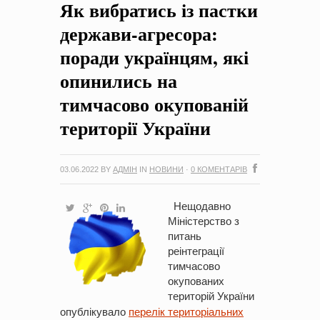
Як вибратись із пастки
на період 2018 – 2020 роки Оголошення про збір ідей
проектів
-
0 Коментарів
держави-агресора:
поради українцям, які
опинились на
тимчасово окупованій
території України
03.06.2022
BY
АДМІН
IN
НОВИНИ
·
0 КОМЕНТАРІВ
Нещодавно
Міністерство з
питань
реінтеграції
тимчасово
окупованих
територій України
опублікувало
перелік територіальних