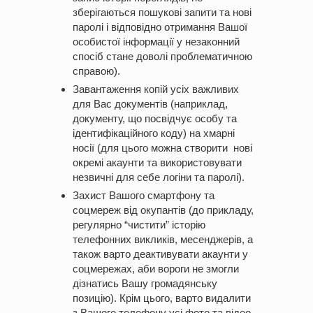
зберігаються пошукові запити та нові
паролі і відповідно отримання Вашої
особистої інформації у незаконний
спосіб стане доволі проблематичною
справою).
Завантаження копій усіх важливих
для Вас документів (наприклад,
документу, що посвідчує особу та
ідентифікаційного коду) на хмарні
носії (для цього можна створити нові
окремі акаунти та використовувати
незвичні для себе логіни та паролі).
Захист Вашого смартфону та
соцмереж від окупантів (до прикладу,
регулярно “чистити” історію
телефонних викликів, месенджерів, а
також варто деактивувати акаунти у
соцмережах, аби вороги не змогли
дізнатись Вашу громадянську
позицію). Крім цього, варто видалити
з Вашого телефону усі фото та відео,