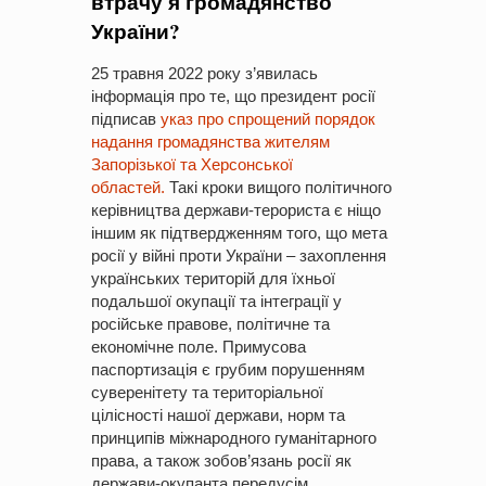
втрачу я громадянство
України?
25 травня 2022 року з’явилась
інформація про те, що президент росії
підписав
указ про спрощений порядок
надання громадянства жителям
Запорізької та Херсонської
областей.
Такі кроки вищого політичного
керівництва держави-терориста є ніщо
іншим як підтвердженням того, що мета
росії у війні проти України – захоплення
українських територій для їхньої
подальшої окупації та інтеграції у
російське правове, політичне та
економічне поле. Примусова
паспортизація є грубим порушенням
суверенітету та територіальної
цілісності нашої держави, норм та
принципів міжнародного гуманітарного
права, а також зобов’язань росії як
держави-окупанта передусім