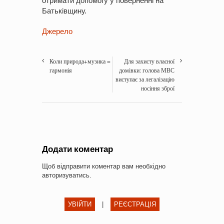
отримати допомогу у поверненні на
Батьківщину.
Джерело
Коли природа+музика =
Для захисту власної
гармонія
домівки: голова МВС
виступає за легалізацію
носіння зброї
Додати коментар
Щоб відправити коментар вам необхідно
авторизуватись
.
УВІЙТИ
|
РЕЄСТРАЦІЯ