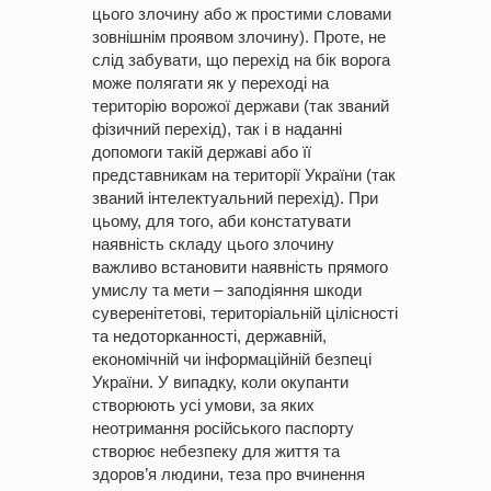
цього злочину або ж простими словами
зовнішнім проявом злочину). Проте, не
слід забувати, що перехід на бік ворога
може полягати як у переході на
територію ворожої держави (так званий
фізичний перехід), так і в наданні
допомоги такій державі або її
представникам на території України (так
званий інтелектуальний перехід). При
цьому, для того, аби констатувати
наявність складу цього злочину
важливо встановити наявність прямого
умислу та мети – заподіяння шкоди
суверенітетові, територіальній цілісності
та недоторканності, державній,
економічній чи інформаційній безпеці
України. У випадку, коли окупанти
створюють усі умови, за яких
неотримання російського паспорту
створює небезпеку для життя та
здоров’я людини, теза про вчинення