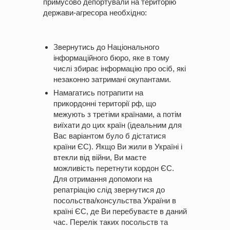
примусово депортували на територію
держави-агресора необхідно:
Звернутись до
Національного
інформаційного бюро
, яке в тому
числі збирає інформацію про осіб, які
незаконно затримані окупантами.
Намагатись потрапити на
прикордонні території рф, що
межують з третіми країнами, а потім
виїхати до цих країн (ідеальним для
Вас варіантом було б дістатися
країни ЄС). Якщо Ви жили в Україні і
втекли від війни, Ви маєте
можливість перетнути кордон ЄС.
Для отримання допомоги на
репатріацію слід звернутися до
посольства/консульства України в
країні ЄС, де Ви перебуваєте в даний
час.
Перелік таких посольств та