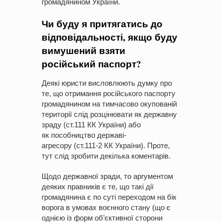
громадянином України.
Чи буду я притягатись до
відповідальності, якщо буду
вимушений взяти
російський паспорт?
Деякі юристи висловлюють думку про
те, що отримання російського паспорту
громадянином на тимчасово окупованій
території слід розцінювати як державну
зраду (ст.111 КК України) або
як пособництво державі-
агресору (ст.111-2 КК України). Проте,
тут слід зробити декілька коментарів.
Щодо державної зради, то аргументом
деяких правників є те, що такі дії
громадянина є по суті переходом на бік
ворога в умовах воєнного стану (що є
однією із форм об’єктивної сторони