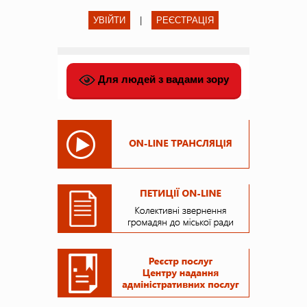
УВІЙТИ
|
РЕЄСТРАЦІЯ
Для людей з вадами зору