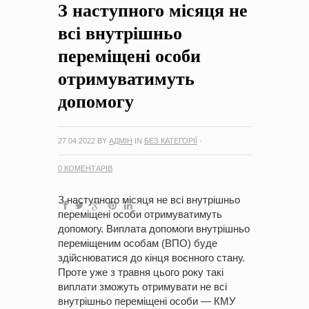
З наступного місяця не
на період 2018 – 2020 роки Оголошення про збір ідей
проектів
-
0 Коментарів
всі внутрішньо
переміщені особи
отримуватимуть
допомогу
27.04.2022
BY
АДМІН
IN
БЕЗ КАТЕГОРІЇ
·
0 КОМЕНТАРІВ
З наступного місяця не всі внутрішньо
переміщені особи отримуватимуть
допомогу. Виплата допомоги внутрішньо
переміщеним особам (ВПО) буде
здійснюватися до кінця воєнного стану.
Проте уже з травня цього року такі
виплати зможуть отримувати не всі
внутрішньо переміщені особи — КМУ