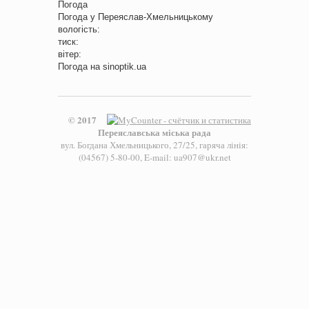
Погода
Погода у
Переяслав-Хмельницькому
вологість:
тиск:
вітер:
Погода на
sinoptik.ua
© 2017
Переяславська міська рада
вул. Богдана Хмельницького, 27/25, гаряча лінія:
(04567) 5-80-00, E-mail: ua907@ukr.net