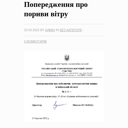
Попередження про
на період 2018 – 2020 роки Оголошення про збір ідей
проектів
-
0 Коментарів
пориви вітру
23.03.2022
BY
АДМІН
IN
БЕЗ КАТЕГОРІЇ
·
0 КОМЕНТАРІВ