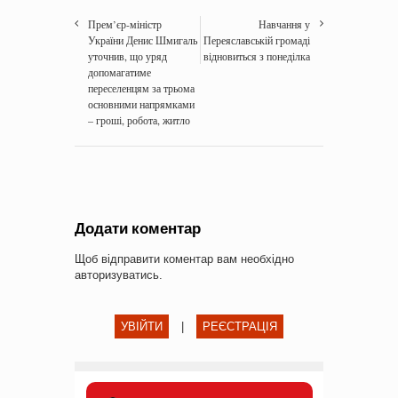
Прем’єр-міністр
Навчання у
України Денис Шмигаль
Переяславській громаді
уточнив, що уряд
відновиться з понеділка
допомагатиме
переселенцям за трьома
основними напрямками
– гроші, робота, житло
Додати коментар
Щоб відправити коментар вам необхідно
авторизуватись
.
УВІЙТИ
|
РЕЄСТРАЦІЯ