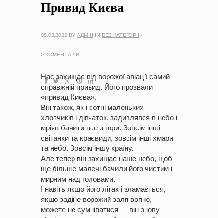
Привид Києва
на період 2018 – 2020 роки Оголошення про збір ідей
проектів
-
0 Коментарів
05.03.2022
BY
АДМІН
IN
БЕЗ КАТЕГОРІЇ
·
0 КОМЕНТАРІВ
Нас захищає від ворожої авіації самий
справжній привид. Його прозвали
«привид Києва».
Він також, як і сотні маленьких
хлопчиків і дівчаток, задивлявся в небо і
мріяв бачити все з гори. Зовсім інші
світанки та краєвиди, зовсім інші хмари
та небо. Зовсім іншу країну.
Але тепер він захищає наше небо, щоб
ще більше малечі бачили його чистим і
мирним над головами.
І навіть якщо його літак і зламається,
якщо задіне ворожий залп вогню,
можете не сумніватися — він знову