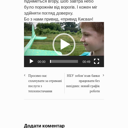
підніметься вгору, шоб завтра небо
було порожнім від ворогів. І кожен міг
здійняти погляд доверху.
Бо з нами привид, «привид Києва»!
Відеопрогравач
00:00
00:49
Просимо вас
НБУ зобов’язав банки
сплачувати за отримані
працювати без
послуги з
вихідних: новий графік
теплопостачання
роботи
Додати коментар