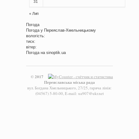
31
« Лип
Погода
Погода у
Переяслав-Хмельницькому
вологість:
тиск:
вітер:
Погода на
sinoptik.ua
© 2017
Переяславська міська рада
вул. Богдана Хмельницького, 27/25, гаряча лінія:
(04567) 5-80-00, E-mail: ua907@ukr.net