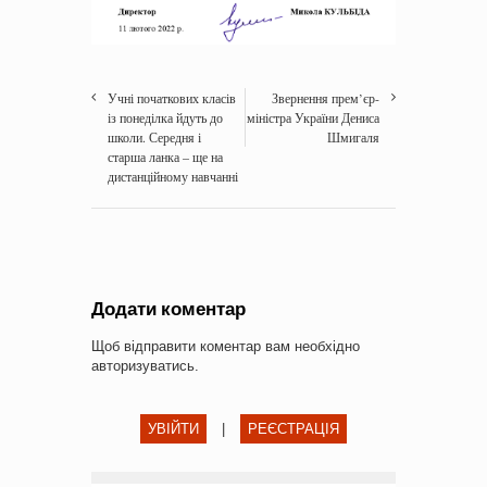
Учні початкових класів
Звернення прем’єр-
із понеділка йдуть до
міністра України Дениса
школи. Середня і
Шмигаля
старша ланка – ще на
дистанційному навчанні
Додати коментар
Щоб відправити коментар вам необхідно
авторизуватись
.
УВІЙТИ
|
РЕЄСТРАЦІЯ