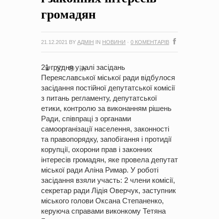
громадян
21.12.2021
BY
АДМІН
IN
НОВИНИ
·
0 КОМЕНТАРІВ
21 грудня у залі засідань
Переяславської міської ради відбулося
засідання постійної депутатської комісії
з питань регламенту, депутатської
етики, контролю за виконанням рішень
Ради, співпраці з органами
самоорганізації населення, законності
та правопорядку, запобігання і протидії
корупції, охорони прав і законних
інтересів громадян, яке провела депутат
міської ради Аліна Римар. У роботі
засідання взяли участь: 2 члени комісії,
секретар ради Лідія Оверчук, заступник
міського голови Оксана Степаненко,
керуюча справами виконкому Тетяна