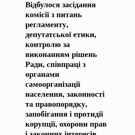
Відбулося засідання
на період 2018 – 2020 роки Оголошення про збір ідей
проектів
-
0 Коментарів
комісії з питань
регламенту,
депутатської етики,
контролю за
виконанням рішень
Ради, співпраці з
органами
самоорганізації
населення, законності
та правопорядку,
запобігання і протидії
корупції, охорони прав
і законних інтересів