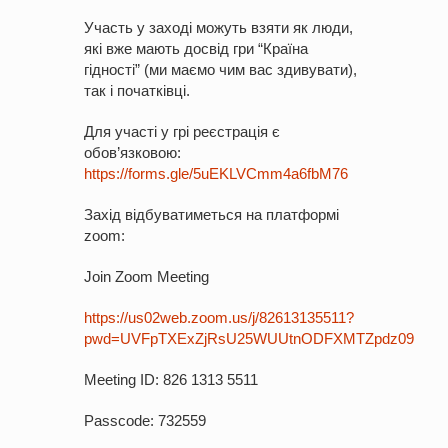
Участь у заході можуть взяти як люди,
які вже мають досвід гри “Країна
гідності” (ми маємо чим вас здивувати),
так і початківці.
Для участі у грі реєстрація є
обов’язковою:
https://forms.gle/5uEKLVCmm4a6fbM76
Захід відбуватиметься на платформі
zoom:
Join Zoom Meeting
https://us02web.zoom.us/j/82613135511?
pwd=UVFpTXExZjRsU25WUUtnODFXMTZpdz09
Meeting ID: 826 1313 5511
Passcode:
732559