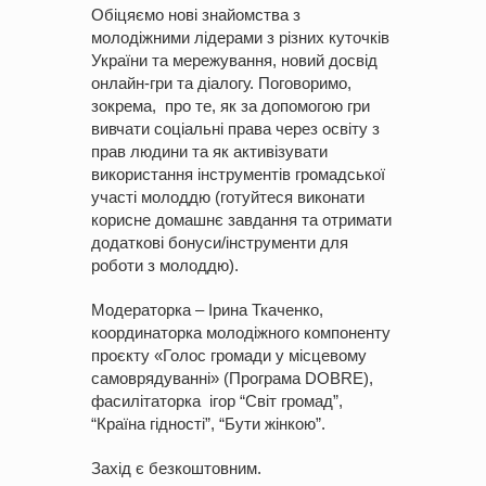
Обіцяємо нові знайомства з
молодіжними лідерами з різних куточків
України та мережування, новий досвід
онлайн-гри та діалогу. Поговоримо,
зокрема, про те, як за допомогою гри
вивчати соціальні права через освіту з
прав людини та як активізувати
використання інструментів громадської
участі молоддю (готуйтеся виконати
корисне домашнє завдання та отримати
додаткові бонуси/інструменти для
роботи з молоддю).
Модераторка – Ірина Ткаченко,
координаторка молодіжного компоненту
проєкту «Голос громади у місцевому
самоврядуванні» (Програма DOBRE),
фасилітаторка ігор “Світ громад”,
“Країна гідності”, “Бути жінкою”.
Захід є безкоштовним.