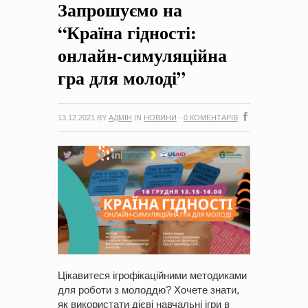
Запрошуємо на
на період 2018 – 2020 роки Оголошення про збір ідей
проектів
-
0 Коментарів
“Країна гідності:
онлайн-симуляційна
гра для молоді”
13.12.2021
BY
АДМІН
IN
НОВИНИ
·
0 КОМЕНТАРІВ
Цікавитеся ігрофікаційними методиками
для роботи з молоддю? Хочете знати,
як використати дієві навчальні ігри в