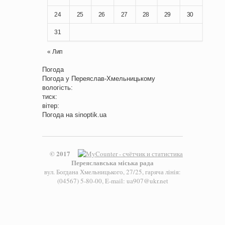
24
25
26
27
28
29
30
31
« Лип
Погода
Погода у
Переяслав-Хмельницькому
вологість:
тиск:
вітер:
Погода на
sinoptik.ua
© 2017
Переяславська міська рада
вул. Богдана Хмельницького, 27/25, гаряча лінія:
(04567) 5-80-00, E-mail: ua907@ukr.net