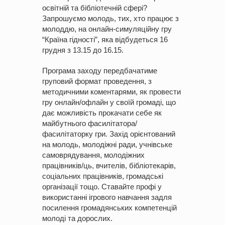
освітній та бібліотечній сфері?
Запрошуємо молодь, тих, хто працює з
молоддю, на онлайн-симуляційну гру
“Країна гідності”, яка відбудеться 16
грудня з 13.15 до 16.15.
Програма заходу передбачатиме
груповий формат проведення, з
методичними коментарями, як провести
гру онлайн/офлайн у своїй громаді, що
дає можливість прокачати себе як
майбутнього фасилітатора/
фасилітаторку гри. Захід орієнтований
на молодь, молодіжні ради, учнівське
самоврядування, молодіжних
працівників/ць, вчителів, бібліотекарів,
соціальних працівників, громадські
організації тощо. Ставайте профі у
використанні ігрового навчання задля
посилення громадянських компетенцій
молоді та дорослих.