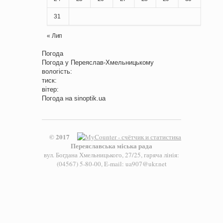
31
« Лип
Погода
Погода у
Переяслав-Хмельницькому
вологість:
тиск:
вітер:
Погода на
sinoptik.ua
© 2017
Переяславська міська рада
вул. Богдана Хмельницького, 27/25, гаряча лінія:
(04567) 5-80-00, E-mail: ua907@ukr.net