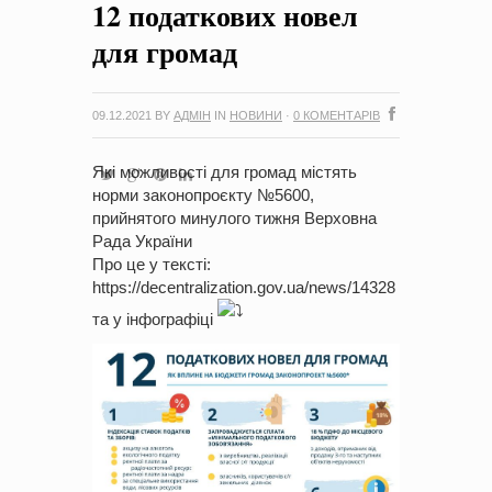
12 податкових новел
на період 2018 – 2020 роки Оголошення про збір ідей
проектів
-
0 Коментарів
для громад
09.12.2021
BY
АДМІН
IN
НОВИНИ
·
0 КОМЕНТАРІВ
Які можливості для громад містять
норми законопроєкту №5600,
прийнятого минулого тижня
Верховна
Рада України
Про це у тексті:
https://decentralization.gov.ua/news/14328
та у інфографіці