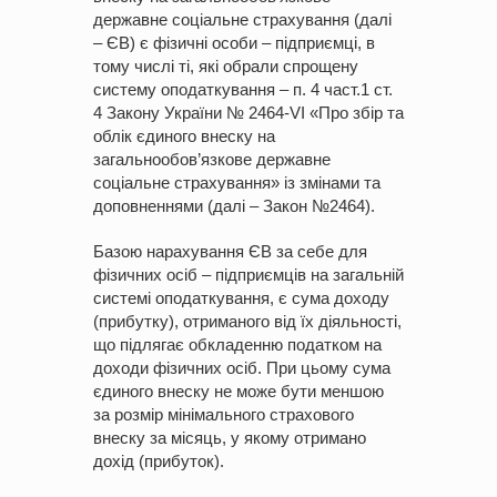
державне соціальне страхування (далі
– ЄВ) є фізичні особи – підприємці, в
тому числі ті, які обрали спрощену
систему оподаткування – п. 4 част.1 ст.
4 Закону України № 2464-VІ «Про збір та
облік єдиного внеску на
загальнообов’язкове державне
соціальне страхування» із змінами та
доповненнями (далі – Закон №2464).
Базою нарахування ЄВ за себе для
фізичних осіб – підприємців на загальній
системі оподаткування, є сума доходу
(прибутку), отриманого від їх діяльності,
що підлягає обкладенню податком на
доходи фізичних осіб. При цьому сума
єдиного внеску не може бути меншою
за розмір мінімального страхового
внеску за місяць, у якому отримано
дохід (прибуток).