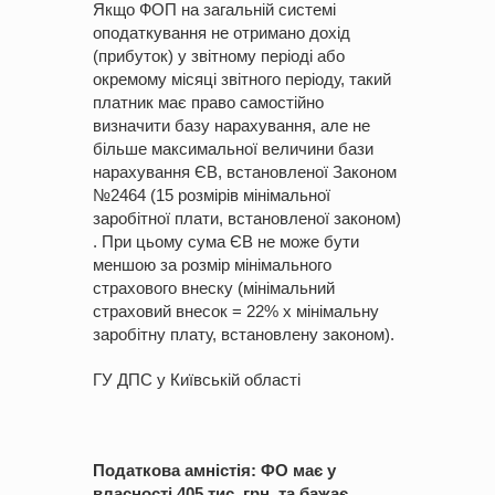
Якщо ФОП на загальній системі
оподаткування не отримано дохід
(прибуток) у звітному періоді або
окремому місяці звітного періоду, такий
платник має право самостійно
визначити базу нарахування, але не
більше максимальної величини бази
нарахування ЄВ, встановленої Законом
№2464 (15 розмірів мінімальної
заробітної плати, встановленої законом)
. При цьому сума ЄВ не може бути
меншою за розмір мінімального
страхового внеску (мінімальний
страховий внесок = 22% х мінімальну
заробітну плату, встановлену законом).
ГУ ДПС у Київській області
Податкова амністія: ФО має у
власності 405 тис. грн. та бажає