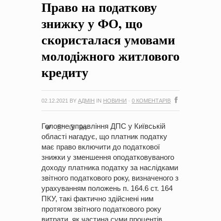
Право на податкову
на період 2018 – 2020 роки Оголошення про збір ідей
проектів
-
0 Коментарів
знижку у ФО, що
скористалася умовами
молодіжного житлового
кредиту
02.12.2021
BY
АДМІН
IN
НОВИНИ
·
0 КОМЕНТАРІВ
Головне управління ДПС у Київській
області нагадує, що платник податку
має право включити до податкової
знижки у зменшення оподатковуваного
доходу платника податку за наслідками
звітного податкового року, визначеного з
урахуванням положень п. 164.6 ст. 164
ПКУ, такі фактично здійснені ним
протягом звітного податкового року
витрати, як частина суми процентів,