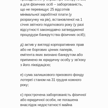
а для фізичних осіб – заборгованість,
що не перевищує 25 відсотків
мінімальної заробітної плати (у
розрахунку на рік), встановленої на 1
січня звітного податкового року (у разі
відсутності законодавчо затвердженої
процедури банкрутства фізичних осіб);
д) актив у вигляді корпоративних прав
або не боргових цінних паперів,
емітента яких визнано банкрутом або
припинено як юридичну особу у зв’язку
з його ліквідацією;
е) сума залишкового призового фонду
лотереї станом на 31 грудня кожного
року;
є) прострочена заборгованість фізичної
або юридичної особи, не погашена
внаслідок недостатності майна