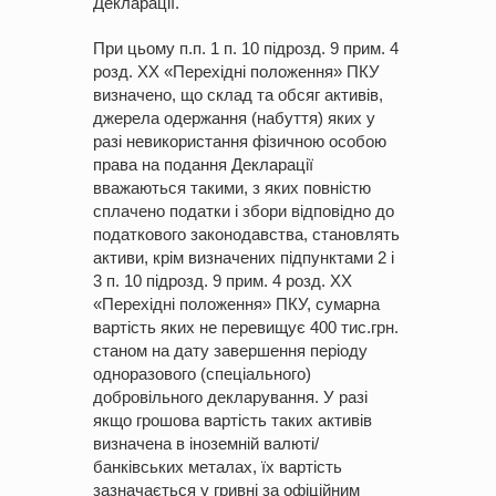
Декларації.
При цьому п.п. 1 п. 10 підрозд. 9 прим. 4
розд. ХХ «Перехідні положення» ПКУ
визначено, що склад та обсяг активів,
джерела одержання (набуття) яких у
разі невикористання фізичною особою
права на подання Декларації
вважаються такими, з яких повністю
сплачено податки і збори відповідно до
податкового законодавства, становлять
активи, крім визначених підпунктами 2 і
3 п. 10 підрозд. 9 прим. 4 розд. ХХ
«Перехідні положення» ПКУ, сумарна
вартість яких не перевищує 400 тис.грн.
станом на дату завершення періоду
одноразового (спеціального)
добровільного декларування. У разі
якщо грошова вартість таких активів
визначена в іноземній валюті/
банківських металах, їх вартість
зазначається у гривні за офіційним