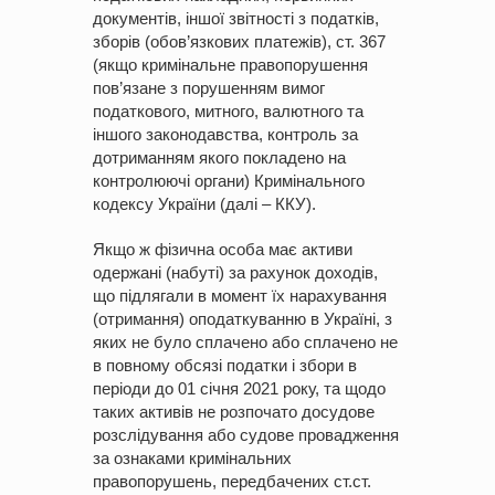
документів, іншої звітності з податків,
зборів (обов’язкових платежів), ст. 367
(якщо кримінальне правопорушення
пов’язане з порушенням вимог
податкового, митного, валютного та
іншого законодавства, контроль за
дотриманням якого покладено на
контролюючі органи) Кримінального
кодексу України (далі – ККУ).
Якщо ж фізична особа має активи
одержані (набуті) за рахунок доходів,
що підлягали в момент їх нарахування
(отримання) оподаткуванню в Україні, з
яких не було сплачено або сплачено не
в повному обсязі податки і збори в
періоди до 01 січня 2021 року, та щодо
таких активів не розпочато досудове
розслідування або судове провадження
за ознаками кримінальних
правопорушень, передбачених ст.ст.