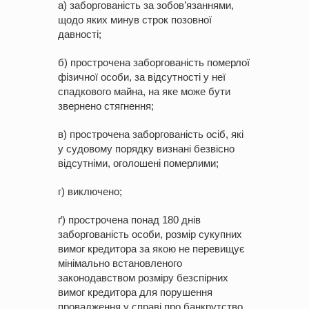
а) заборгованість за зобов’язаннями,
щодо яких минув строк позовної
давності;
б) прострочена заборгованість померлої
фізичної особи, за відсутності у неї
спадкового майна, на яке може бути
звернено стягнення;
в) прострочена заборгованість осіб, які
у судовому порядку визнані безвісно
відсутніми, оголошені померлими;
г) виключено;
ґ) прострочена понад 180 днів
заборгованість особи, розмір сукупних
вимог кредитора за якою не перевищує
мінімально встановленого
законодавством розміру безспірних
вимог кредитора для порушення
провадження у справі про банкрутство,