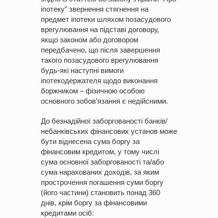
іпотеку” звернення стягнення на
предмет іпотеки шляхом позасудового
врегулювання на підставі договору,
якщо законом або договором
передбачено, що після завершення
такого позасудового врегулювання
будь-які наступні вимоги
іпотекодержателя щодо виконання
боржником – фізичною особою
основного зобов’язання є недійсними.
До безнадійної заборгованості банків/
небанківських фінансових установ може
бути віднесена сума боргу за
фінансовим кредитом, у тому числі
сума основної заборгованості та/або
сума нарахованих доходів, за яким
прострочення погашення суми боргу
(його частини) становить понад 360
днів, крім боргу за фінансовими
кредитами осіб: