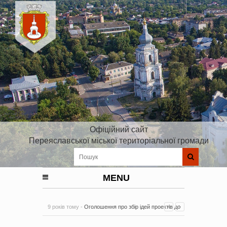
Офіційний сайт
Переяславської міської територіальної громади
MENU
9 років тому -
Оголошення про збір ідей проектів до
Плану реалізації Стратегії розвитку Київської області