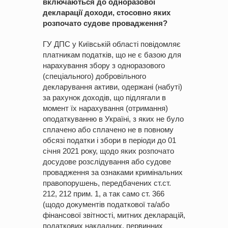
включаються до одноразової
декларації доходи, стосовно яких
розпочато судове провадження?
ГУ ДПС у Київській області повідомляє
платникам податків, що не є базою для
нарахування збору з одноразового
(спеціального) добровільного
декларування активи, одержані (набуті)
за рахунок доходів, що підлягали в
момент їх нарахування (отримання)
оподаткуванню в Україні, з яких не було
сплачено або сплачено не в повному
обсязі податки і збори в періоди до 01
січня 2021 року, щодо яких розпочато
досудове розслідування або судове
провадження за ознаками кримінальних
правопорушень, передбачених ст.ст.
212, 212 прим. 1, а так само ст. 366
(щодо документів податкової та/або
фінансової звітності, митних декларацій,
податкових накладних, первинних