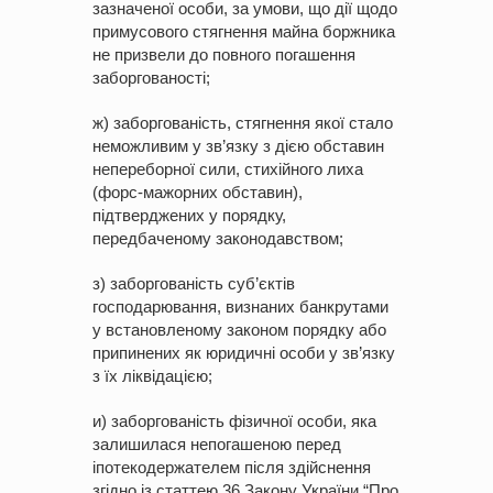
зазначеної особи, за умови, що дії щодо
примусового стягнення майна боржника
не призвели до повного погашення
заборгованості;
ж) заборгованість, стягнення якої стало
неможливим у зв’язку з дією обставин
непереборної сили, стихійного лиха
(форс-мажорних обставин),
підтверджених у порядку,
передбаченому законодавством;
з) заборгованість суб’єктів
господарювання, визнаних банкрутами
у встановленому законом порядку або
припинених як юридичні особи у зв’язку
з їх ліквідацією;
и) заборгованість фізичної особи, яка
залишилася непогашеною перед
іпотекодержателем після здійснення
згідно із статтею 36 Закону України “Про