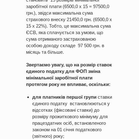
заробітної плати (6500,0 х 15 = 97500,0
грн.), звідси максимальна сума
страхового внеску 21450,0 грн. (6500,0 х
15 х 22%). Тобто, це максимальна сума
ЄСВ, яка сплачується за умови, що
сума отриманого застрахованою
особою доходу складе 97 500 грн. в
місяць та більше.
Звертаємо увагу, що на розмір ставок
єдиного податку для ФОП зміна
мінімальної заробітної плати
протягом року не впливає, оскільки:
для платників першої групи
ставки
єдиного податку встановлюються у
відсотках (фіксовані ставки) до
розміру прожиткового мінімуму для
працездатних осіб, встановленого
законом на 01 січня податкового
(звітного) року;