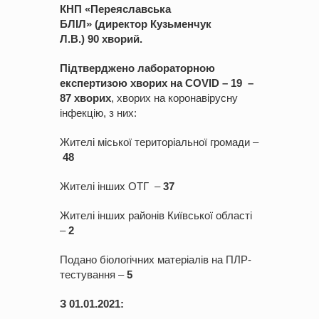
КНП «Переяславська
БЛІЛ»
(директор
Кузьменчук
Л.В.)
90
хвори
й.
Підтверджено лабораторною
експертизою хворих на COVID – 1
9
–
87
хвори
х
, хворих на коронавірусну
інфекцію, з них:
Жителі міської територіальної громади –
4
8
Жителі інших ОТГ –
37
Жителі інших районів Київської області
–
2
Подано біологічних матеріалів на ПЛР-
тестування –
5
З 01.01.2021: