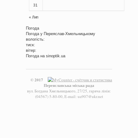
31
« Лип
Погода
Погода у
Переяслав-Хмельницькому
вологість:
тиск:
вітер:
Погода на
sinoptik.ua
© 2017
Переяславська міська рада
вул. Богдана Хмельницького, 27/25, гаряча лінія:
(04567) 5-80-00, E-mail: ua907@ukr.net