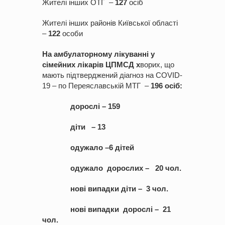
Жителі інших ОТГ –
1
2
7
осіб
Жителі інших районів Київської області
–
12
2
особи
На амбулаторному лікуванні у
сімейних лікарів ЦПМСД х
ворих, що
мають підтверджений діагноз на COVID-
19 – по Переяславській МТГ –
196
осіб
:
дорослі – 159
діти – 13
одужало –6 дітей
одужало дорослих – 20 чол.
нові випадки діти – 3 чол.
нові випадки дорослі – 21
чол.