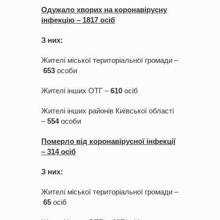
Одужало хво
рих на коронавірусну
інфекцію –
1
8
17
ос
іб
З них:
Жителі міської територіальної громади –
6
53
особи
Жителі інших ОТГ –
6
10
осіб
Жителі інших районів Київської області
–
5
5
4
оcоби
Померло від коронавірусної інфекції
–
3
1
4
ос
іб
З них:
Жителі міської територіальної громади –
6
5
осіб