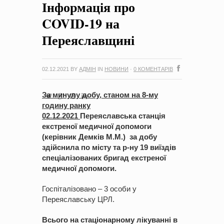
Інформація про
на період 2018 – 2020 роки Оголошення про збір ідей
проектів
-
0 Коментарів
COVID-19 на
Переяславщині
02.12.2021
BY
АДМІН
IN
НОВИНИ
·
0 КОМЕНТАРІВ
За минулу добу, станом на 8-му
годину ранку
0
2
.
1
2
.2021
Переяславська станція
екстреної медичної допомоги
(керівник Демків М.М.) за добу
здійснила по місту та р-ну
1
9
виїздів
спеціалізованих бригад екстреної
медичної допомоги.
Госпіталізовано – 3 особи у
Переяславську ЦРЛ.
Всього на стаціонарному лікуванні в