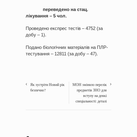
переведено на стац.
лікування – 5 чол.
Проведено експрес тестів – 4752 (за
добу – 1).
Подано біологічних матеріалів на ПЛР-
тестування – 12811 (за добу – 47).
Як зустріти Новий рік
МОН змінило перелік
безпечно?
предметів ЗНО для
вступу на деякі
спеціальності: деталі