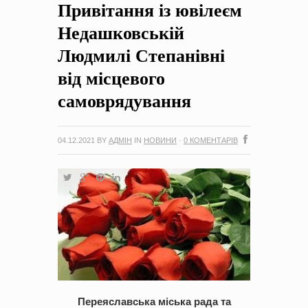
Привітання із ювілеєм
на період 2018 – 2020 роки Оголошення про збір ідей
проектів
-
0 Коментарів
Недашковській
Людмилі Степанівні
від місцевого
самоврядування
04.12.2021
BY
АДМІН
IN
НОВИНИ
·
0 КОМЕНТАРІВ
Переяславська міська рада та