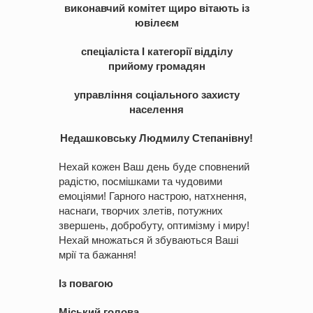
виконавчий комітет щиро вітають із
ювілеєм
спеціаліста
I категорії відділу
прийому громадян
управління
соціального захисту
населення
Недашковську Людмилу Степанівну!
Нехай кожен Ваш день буде сповнений
радістю, посмішками та чудовими
емоціями! Гарного настрою, натхнення,
наснаги, творчих злетів, потужних
звершень, добробуту, оптимізму і миру!
Нехай множаться й збуваються Ваші
мрії та бажання!
Із повагою
Міський голова