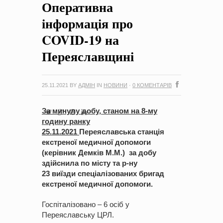
Оперативна
на період 2018 – 2020 роки Оголошення про збір ідей
проектів
-
0 Коментарів
інформація про
COVID-19 на
Переяславщині
25.11.2021
BY
АДМІН
IN
НОВИНИ
·
0 КОМЕНТАРІВ
За минулу добу, станом на 8-му
годину ранку
25
.
1
1
.2021
Переяславська станція
екстреної медичної допомоги
(керівник Демків М.М.) за добу
здійснила по місту та р-ну
23
виїзди
спеціалізованих бригад
екстреної медичної допомоги.
Госпіталізовано – 6 осіб у
Переяславську ЦРЛ.