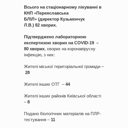
Всього на стаціонарному лікуванні в
КНП «Переяславська
БЛІЛ»
(директор
Кузьменчук
Л.В.)
82
хвори
х.
Підтверджено лабораторною
експертизою хворих на COVID-1
9
–
80
хвори
х
, хворих на коронавірусну
інфекцію, з них:
Жителі міської територіальної громади –
28
Жителі інших ОТГ –
44
Жителі інших районів Київської області
–
8
Подано біологічних матеріалів на ПЛР-
тестування –
11