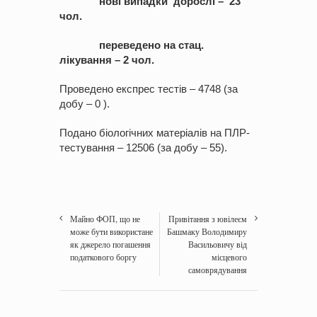
нові випадки дорослі – 23
чол.
переведено на стац.
лікування – 2 чол.
Проведено експрес тестів – 4748 (за
добу – 0 ).
Подано біологічних матеріалів на ПЛР-
тестування – 12506 (за добу – 55).
Майно ФОП, що не
Привітання з ювілеєм
може бути використане
Башмаку Володимиру
як джерело погашення
Васильовичу від
податкового боргу
місцевого
самоврядування