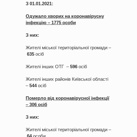
З 01.01.2021:
Одужало хво
рих на коронавірусну
інфекцію –
1
7
75
ос
оби
З них:
Жителі міської територіальної громади –
6
35
осіб
Жителі інших ОТГ –
5
96
осіб
Жителі інших районів Київської області
–
544
оcіб
Померло від коронавірусної інфекції
–
306
ос
іб
З них:
Жителі міської територіальної громади –
64
особи