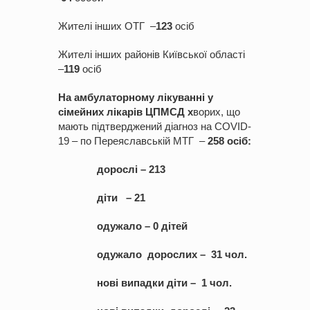
Жителі інших ОТГ –
1
23
осіб
Жителі інших районів Київської області
–
1
1
9
осіб
На амбулаторному лікуванні у
сімейних лікарів ЦПМСД х
ворих, що
мають підтверджений діагноз на COVID-
19 – по Переяславській МТГ –
258 осіб:
дорослі – 213
діти – 21
одужало – 0 дітей
одужало дорослих – 31 чол.
нові випадки діти – 1 чол.