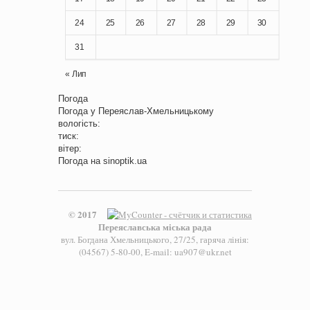
24
25
26
27
28
29
30
31
« Лип
Погода
Погода у
Переяслав-Хмельницькому
вологість:
тиск:
вітер:
Погода на
sinoptik.ua
© 2017
Переяславська міська рада
вул. Богдана Хмельницького, 27/25, гаряча лінія:
(04567) 5-80-00, E-mail: ua907@ukr.net