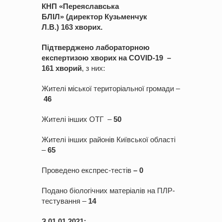
КНП «Переяславська
БЛІЛ»
(директор
Кузьменчук
Л.В.)
1
6
3
хвори
х.
Підтверджено лабораторною
експертизою хворих на COVID-1
9
–
1
6
1
хвори
й
, з них:
Жителі міської територіальної громади –
46
Жителі інших ОТГ –
50
Жителі інших районів Київської області
–
65
Проведено експрес-тестів
–
0
Подано біологічних матеріалів на ПЛР-
тестування –
14
З 01.01.2021: