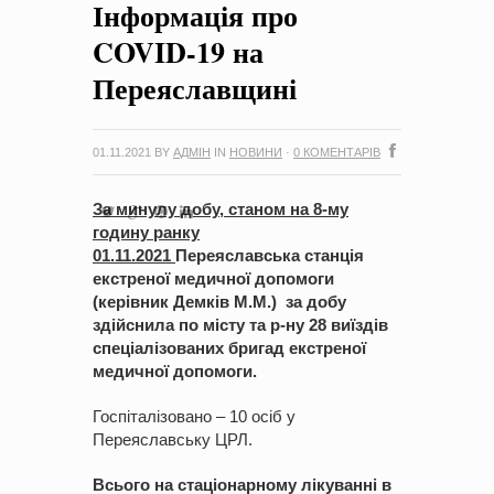
Інформація про
на період 2018 – 2020 роки Оголошення про збір ідей
проектів
-
0 Коментарів
COVID-19 на
Переяславщині
01.11.2021
BY
АДМІН
IN
НОВИНИ
·
0 КОМЕНТАРІВ
За минулу добу, станом на 8-му
годину ранку
01
.
1
1
.2021
Переяславська станція
екстреної медичної допомоги
(керівник Демків М.М.) за д
о
бу
здійснила по місту та р-ну
2
8
виїзд
ів
спеціалізованих бригад екстреної
медичної допомоги.
Госпіталізовано – 10 осіб у
Переяславську ЦРЛ.
Всього на стаціонарному лікуванні в