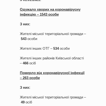
Одужало хво
рих на коронавірусну
інфекцію –
1
5
43
особи
З них:
Жителі міської територіальної громади –
5
43
особи
Жителі інших ОТГ –
5
34
особи
Жителі інших районів Київської області
–
4
6
6
оcіб
Померло від коронавірусної інфекції
–
2
63
ос
оби
З них:
Жителі міської територіальної громади –
4
9
осіб