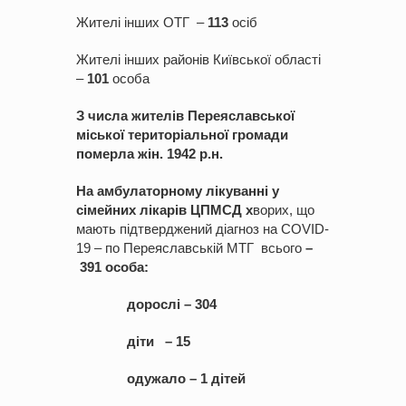
Жителі інших ОТГ –
1
13
осіб
Жителі інших районів Київської області
–
101
особа
З числа жителів Переяславської
міської територіальної громади
померла жін. 19
42
р.н
.
На амбулаторному лікуванні у
сімейних лікарів ЦПМСД х
ворих, що
мають підтверджений діагноз на COVID-
19 – по Переяславській МТГ всього
–
3
91
о
с
оба
:
дорослі – 304
діти – 15
одужало – 1 дітей