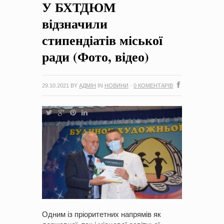
У БХТДЮМ
на період 2018 – 2020 роки Оголошення про збір ідей
проектів
-
0 Коментарів
відзначили
стипендіатів міської
ради (Фото, відео)
29.10.2021
BY
АДМІН
IN
НОВИНИ
·
0 КОМЕНТАРІВ
Одним із пріоритетних напрямів як