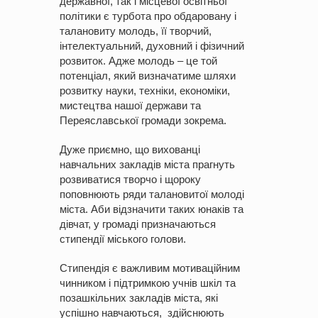
державної, так і місцевої освітньої
політики є турбота про обдаровану і
талановиту молодь, її творчий,
інтелектуальний, духовний і фізичний
розвиток. Адже молодь – це той
потенціал, який визначатиме шляхи
розвитку науки, техніки, економіки,
мистецтва нашої держави та
Переяславської громади зокрема.
Дуже приємно, що вихованці
навчальних закладів міста прагнуть
розвиватися творчо і щороку
поповнюють ряди талановитої молоді
міста. Аби відзначити таких юнаків та
дівчат, у громаді призначаються
стипендії міського голови.
Стипендія є важливим мотиваційним
чинником і підтримкою учнів шкіл та
позашкільних закладів міста, які
успішно навчаються, здійснюють