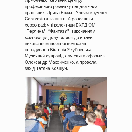
Ярмоленко, керівник Центру
професійного розвитку педагогічних
працівників Ірина Божко. Учням вручили
Сертифікти та книги. А ровесники –
хореографічні колективи БХТДЮМ
“Перлина” і “Фантазія” виконанням
композицій долучилися до вітань,
виконанням пісенної композиції
порадувала Вікторія Якубовська.
Музичний супровід для свята оформив
Олександр Максименко, а провела
захід Тетяна Ковшун.