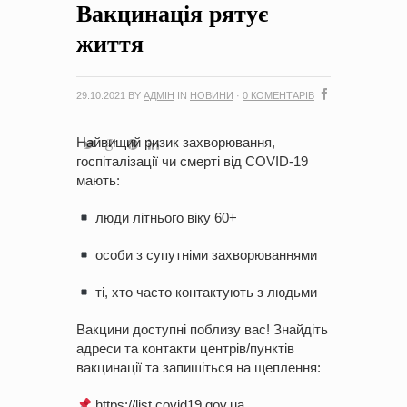
Вакцинація рятує
на період 2018 – 2020 роки Оголошення про збір ідей
проектів
-
0 Коментарів
життя
29.10.2021
BY
АДМІН
IN
НОВИНИ
·
0 КОМЕНТАРІВ
Найвищий ризик захворювання,
госпіталізації чи смерті від COVID-19
мають:
люди літнього віку 60+
особи з супутніми захворюваннями
ті, хто часто контактують з людьми
Вакцини доступні поблизу вас! Знайдіть
адреси та контакти центрів/пунктів
вакцинації та запишіться на щеплення:
https://list.covid19.gov.ua