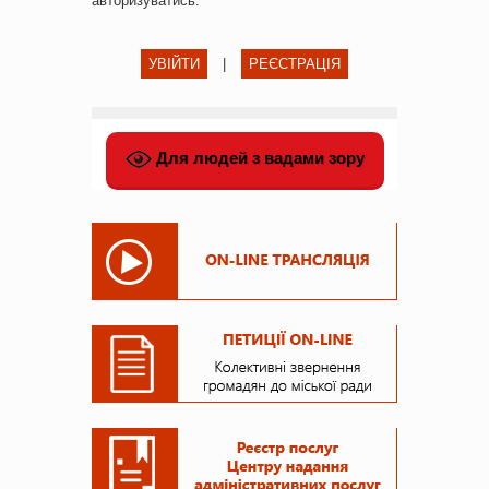
авторизуватись
.
УВІЙТИ
|
РЕЄСТРАЦІЯ
Для людей з вадами зору