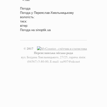
Погода
Погода у
Переяслав-Хмельницькому
вологість:
тиск:
вітер:
Погода на
sinoptik.ua
© 2017
Переяславська міська рада
вул. Богдана Хмельницького, 27/25, гаряча лінія:
(04567) 5-80-00, E-mail: ua907@ukr.net