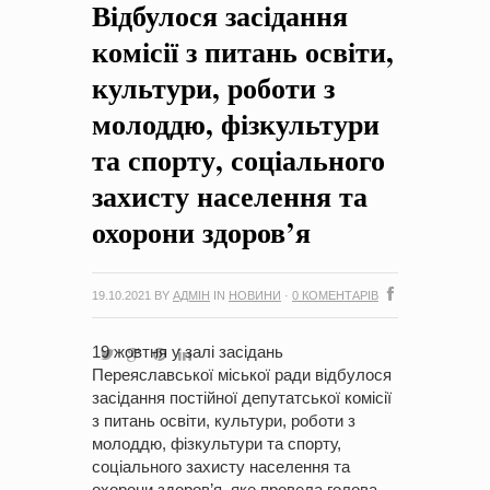
Відбулося засідання
на період 2018 – 2020 роки Оголошення про збір ідей
проектів
-
0 Коментарів
комісії з питань освіти,
культури, роботи з
молоддю, фізкультури
та спорту, соціального
захисту населення та
охорони здоров’я
19.10.2021
BY
АДМІН
IN
НОВИНИ
·
0 КОМЕНТАРІВ
19 жовтня у залі засідань
Переяславської міської ради відбулося
засідання постійної депутатської комісії
з питань освіти, культури, роботи з
молоддю, фізкультури та спорту,
соціального захисту населення та
охорони здоров’я, яке провела голова