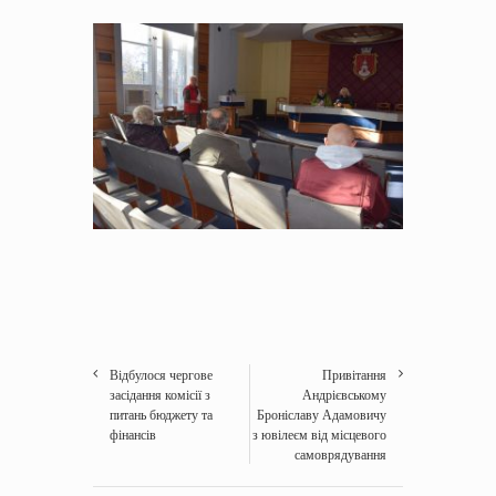
Відбулося чергове
Привітання
засідання комісії з
Андрієвському
питань бюджету та
Броніславу Адамовичу
фінансів
з ювілеєм від місцевого
самоврядування