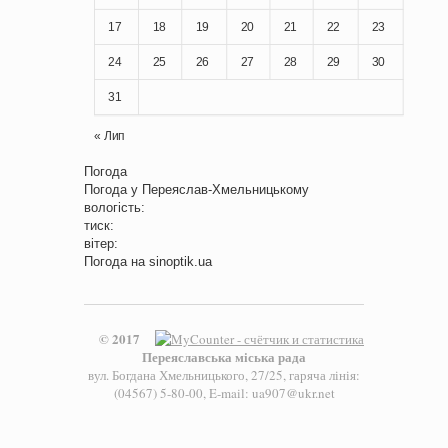
17
18
19
20
21
22
23
24
25
26
27
28
29
30
31
« Лип
Погода
Погода у
Переяслав-Хмельницькому
вологість:
тиск:
вітер:
Погода на
sinoptik.ua
© 2017
Переяславська міська рада
вул. Богдана Хмельницького, 27/25, гаряча лінія:
(04567) 5-80-00, E-mail: ua907@ukr.net