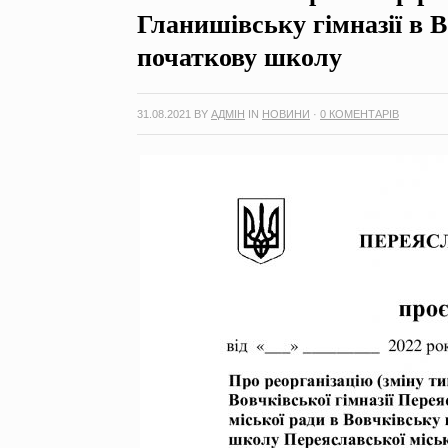
Гланишівську гімназії в 
початкову школу
31.08.2021
BY
АДМІН
IN
НОВИНИ
·
0 КОМЕНТАРІВ