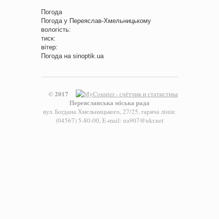
Погода
Погода у
Переяслав-Хмельницькому
вологість:
тиск:
вітер:
Погода на
sinoptik.ua
© 2017
Переяславська міська рада
вул. Богдана Хмельницького, 27/25, гаряча лінія:
(04567) 5-80-00, E-mail: ua907@ukr.net