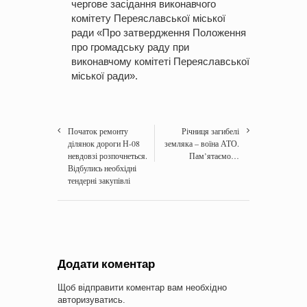
чергове засідання виконавчого
комітету Переяславської міської
ради «Про затвердження Положення
про громадську раду при
виконавчому комітеті Переяславської
міської ради».
Початок ремонту
Річниця загибелі
ділянок дороги Н-08
земляка – воїна АТО.
невдовзі розпочнеться.
Пам’ятаємо…
Відбулись необхідні
тендерні закупівлі
Додати коментар
Щоб відправити коментар вам необхідно
авторизуватись
.