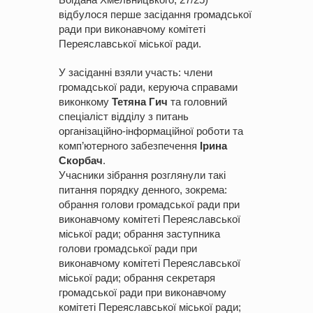
відбулося перше засідання громадської
ради при виконавчому комітеті
Переяславської міської ради.
У засіданні взяли участь: члени
громадської ради, керуюча справами
виконкому
Тетяна Гич
та головний
спеціаліст відділу з питань
організаційно-інформаційної роботи та
комп’ютерного забезпечення
Ірина
Скорбач
.
Учасники зібрання розглянули такі
питання порядку денного, зокрема:
обрання голови громадської ради при
виконавчому комітеті Переяславської
міської ради; обрання заступника
голови громадської ради при
виконавчому комітеті Переяславської
міської ради; обрання секретаря
громадської ради при виконавчому
комітеті Переяславської міської ради;