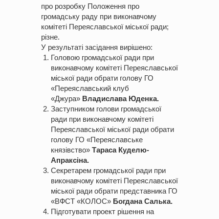
про розробку Положення про
громадську раду при виконавчому
комітеті Переяславської міської ради;
різне.
У результаті засідання вирішено:
Головою громадської ради при
виконавчому комітеті Переяславської
міської ради обрати голову
ГО
«Переяславський клуб
«Джура»
Владислава Юденка.
Заступником голови громадської
ради при виконавчому комітеті
Переяславської міської ради обрати
голову ГО «Переяславське
князівство»
Тараса Куделю-
Апраксіна.
Секретарем громадської ради при
виконавчому комітеті Переяславської
міської ради обрати представника ГО
«ВФСТ «КОЛОС»
Богдана Салька.
Підготувати проект рішення на