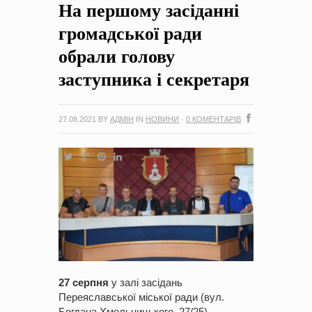
На першому засіданні
на період 2018 – 2020 роки Оголошення про збір ідей
проектів
-
0 Коментарів
громадської ради
обрали голову
заступника і секретаря
27.08.2021
BY
АДМІН
IN
НОВИНИ
·
0 КОМЕНТАРІВ
27 серпня
у залі засідань
Переяславської міської ради (вул.
Богдана Хмельницького, 27/25)