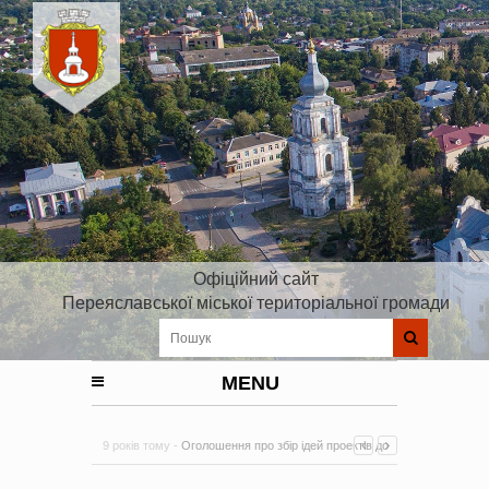
Офіційний сайт
Переяславської міської територіальної громади
MENU
9 років тому -
Оголошення про збір ідей проектів до
Плану реалізації Стратегії розвитку Київської області