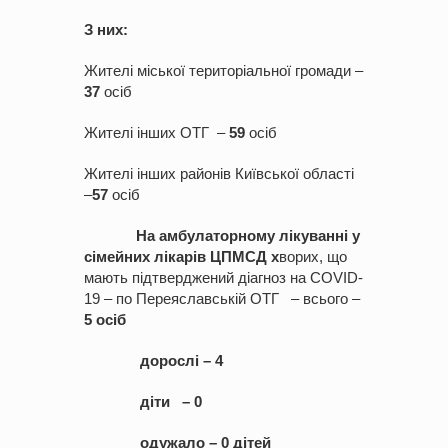
З них:
Жителі міської територіальної громади –
37
осіб
Жителі інших ОТГ –
59
осіб
Жителі інших районів Київської області
–
57
осіб
На амбулаторному лікуванні у
сімейних лікарів ЦПМСД х
ворих, що
мають підтверджений діагноз на COVID-
19 – по Переяславській ОТГ – всього –
5 осіб
дорослі – 4
діти – 0
одужало – 0 дітей