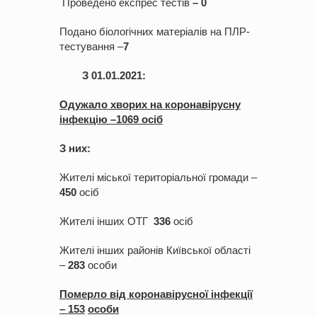
Проведено експрес тестів
–
0
Подано біологічних матеріалів на ПЛР-
тестування –
7
З 01.01.2021:
Одужало хворих на коронавірусну
інфекцію –10
69
ос
іб
З них:
Жителі міської територіальної громади –
450
осіб
Жителі інших ОТГ
336
осіб
Жителі інших районів Київської області
–
283
особи
Померло від коронавірусної інфекції
– 1
53
особи