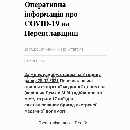
Оперативна
на період 2018 – 2020 роки Оголошення про збір ідей
проектів
-
0 Коментарів
інформація про
COVID-19 на
Переяславщині
28.07.2021
BY
АДМІН
IN
БЕЗ КАТЕГОРІЇ
·
0 КОМЕНТАРІВ
За минулу добу, станом на 8 годину
ранку 28
.0
7
.2021
Переяславська
станція екстреної медичної допомоги
(керівник Демків М.М.) здійснила по
місту та р-ну 17 виїздів
спеціалізованих бригад екстреної
медичної допомоги.
Госпіталізовано – 7 осіб: