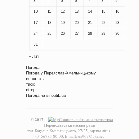
3
4
5
6
7
8
9
10
11
12
13
14
15
16
17
18
19
20
21
22
23
24
25
26
27
28
29
30
31
« Лип
Погода
Погода у
Переяслав-Хмельницькому
вологість:
тиск:
вітер:
Погода на
sinoptik.ua
© 2017
Переяславська міська рада
вул. Богдана Хмельницького, 27/25, гаряча лінія:
(04567) 5-80-00, E-mail: ua907@ukr.net