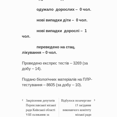
одужало дорослих – 0 чол.
нові випадки діти – 0 чол.
нові випадки дорослі – 1
чол.
переведено на стац.
лікування – 0 чол.
Проведено експрес тестів – 3269 (за
добу – 14).
Подано біологічних матеріалів на ПЛР-
тестування – 8605 (за добу – 10).
Закріплення депутатів
Відбулося позачергове
Переяславської міської
15 засідання
ради Київської області
виконавчого комітету
VIIІ скликання за
міської ради