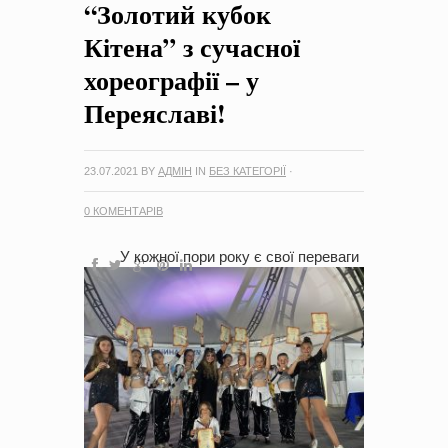
“Золотий кубок
на період 2018 – 2020 роки Оголошення про збір ідей
проектів
-
0 Коментарів
Кітена” з сучасної
хореографії – у
Переяславі!
23.07.2021
BY
АДМІН
IN
БЕЗ КАТЕГОРІЇ
·
0 КОМЕНТАРІВ
У кожної пори року є свої переваги