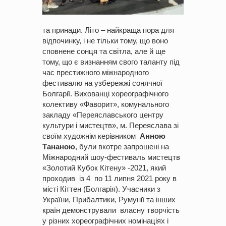
та принади. Літо – найкраща пора для
відпочинку, і не тільки тому, що воно
сповнене сонця та світла, але й ще
тому, що є визнанням свого таланту під
час престижного міжнародного
фестивалю на узбережжі сонячної
Болгарії. Вихованці хореографічного
колективу «Фаворит», комунального
закладу «Переяславського центру
культури і мистецтв», м. Переяслава зі
своїм художнім керівником
Анною
Тананою
, були вкотре запрошені на
Міжнародний шоу-фестиваль мистецтв
«Золотий Кубок Кітену» -2021, який
проходив із 4 по 11 липня 2021 року в
місті Кіттен (Болгарія). Учасники з
України, Прибалтики, Румунії та інших
країн демонстрували власну творчість
у різних хореографічних номінаціях і