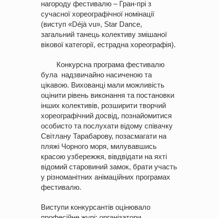
нагороду фестивалю – Гран-прі з
сучасної хореографічної номінації
(виступ «Déjà vu», Star Dance,
загальний танець колективу змішаної
вікової категорії, естрадна хореографія).
Конкурсна програма фестивалю
була надзвичайно насиченою та
цікавою. Вихованці мали можливість
оцінити рівень виконання та постановки
інших колективів, розширити творчий
хореографічний досвід, познайомитися
особисто та послухати відому співачку
Світлану Тарабарову, позасмагати на
пляжі Чорного моря, милувавшись
красою узбережжя, вівдвідати на яхті
відомий старовиний замок, брати участь
у різноманітних анімаційних програмах
фестивалю.
Виступи конкурсантів оцінювало
професійне журі: організатори