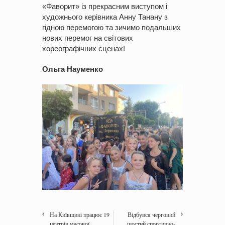
«Фаворит» із прекрасним виступом і
художнього керівника Анну Танану з
гідною перемогою та зичимо подальших
нових перемог на світових
хореографічних сценах!
Ольга Науменко
На Київщині працює 19
Відбувся черговий
центрів масової
шостий спортивно-