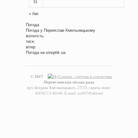
31
« Лип
Погода
Погода у
Переяслав-Хмельницькому
вологість:
тиск:
вітер:
Погода на
sinoptik.ua
© 2017
Переяславська міська рада
вул. Богдана Хмельницького, 27/25, гаряча лінія:
(04567) 5-80-00, E-mail: ua907@ukr.net