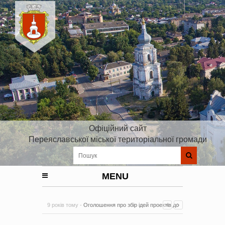
Офіційний сайт
Переяславської міської територіальної громади
MENU
9 років тому -
Оголошення про збір ідей проектів до
Плану реалізації Стратегії розвитку Київської області