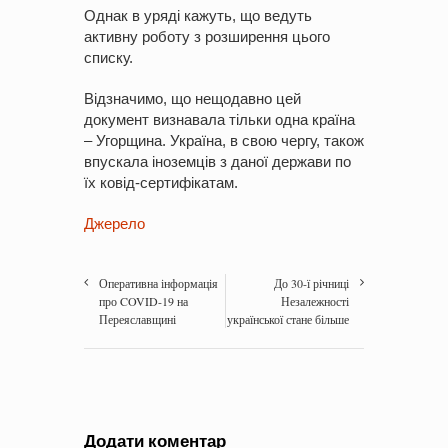
Однак в уряді кажуть, що ведуть
активну роботу з розширення цього
списку.
Відзначимо, що нещодавно цей
документ визнавала тільки одна країна
– Угорщина. Україна, в свою чергу, також
впускала іноземців з даної держави по
їх ковід-сертифікатам.
Джерело
Оперативна інформація
До 30-ї річниці
про COVID-19 на
Незалежності
Переяславщині
української стане більше
Додати коментар