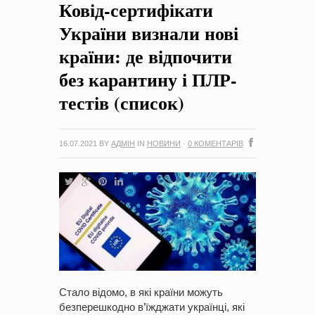
Ковід-сертифікати
на період 2018 – 2020 роки Оголошення про збір ідей
проектів
-
0 Коментарів
України визнали нові
країни: де відпочити
без карантину і ПЛР-
тестів (список)
16.07.2021
BY
АДМІН
IN
НОВИНИ
·
0 КОМЕНТАРІВ
Стало відомо, в які країни можуть
безперешкодно в’їжджати українці, які