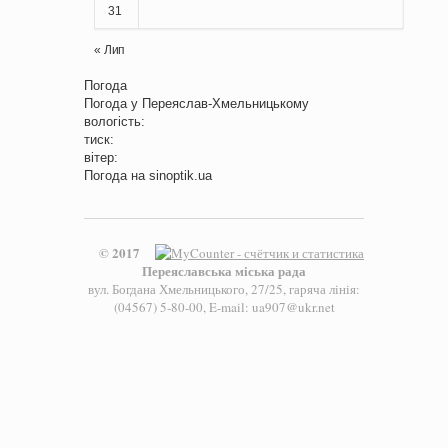
31
« Лип
Погода
Погода у
Переяслав-Хмельницькому
вологість:
тиск:
вітер:
Погода на
sinoptik.ua
© 2017
Переяславська міська рада
вул. Богдана Хмельницького, 27/25, гаряча лінія:
(04567) 5-80-00, E-mail: ua907@ukr.net