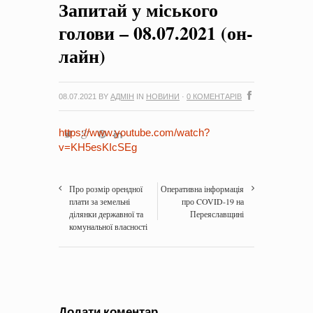
Запитай у міського
на період 2018 – 2020 роки Оголошення про збір ідей
проектів
-
0 Коментарів
голови – 08.07.2021 (он-
лайн)
08.07.2021
BY
АДМІН
IN
НОВИНИ
·
0 КОМЕНТАРІВ
https://www.youtube.com/watch?
v=KH5esKIcSEg
Про розмір орендної
Оперативна інформація
плати за земельні
про COVID-19 на
ділянки державної та
Переяславщині
комунальної власності
Додати коментар