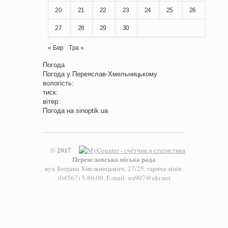
20
21
22
23
24
25
26
27
28
29
30
« Бер
Тра »
Погода
Погода у
Переяслав-Хмельницькому
вологість:
тиск:
вітер:
Погода на
sinoptik.ua
© 2017
Переяславська міська рада
вул. Богдана Хмельницького, 27/25, гаряча лінія:
(04567) 5-80-00, E-mail: ua907@ukr.net