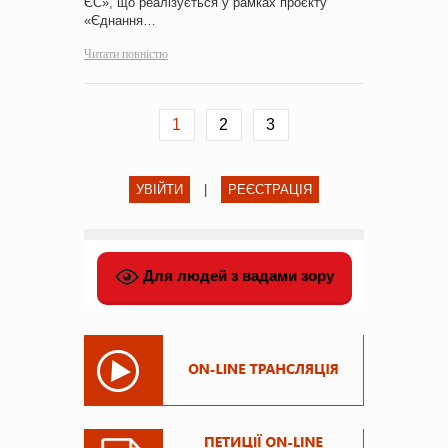
ЄС», що реалізується у рамках проєкту
«Єднання…
Читати повністю
1
2
3
УВІЙТИ
|
РЕЄСТРАЦІЯ
Для людей з вадами зору