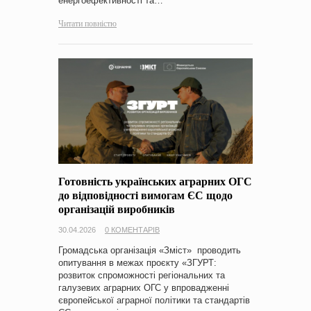
енергоефективності та…
Читати повністю
Готовнiсть українських аграрних ОГС
до вiдповiдностi вимогам ЄС щодо
органiзацiй виробникiв
30.04.2026
0 КОМЕНТАРІВ
Громадська організація «Зміст» проводить
опитування в межах проєкту «ЗГУРТ:
розвиток спроможності регіональних та
галузевих аграрних ОГС у впровадженні
європейської аграрної політики та стандартів