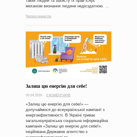
таких людей та захисту їх прав існує
механізм визнання людини недієздатною. …
Читати повністю
Залиш цю енергію для себе!
30.04.2026
0 КОМЕНТАРІВ
«Залиш цю енергію для себе!» —
долучаймося до всеукраїнської кампанії з
енергоефективності. В Україні триває
загальноукраїнська соціальна інформаційна
кампанія «Залиш цю енергію для себе!»,
ініційована Державне агентство з