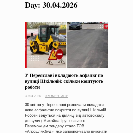
Day:
30.04.2026
на період 2018 – 2020 роки Оголошення про збір ідей
проектів
-
0 Коментарів
У Переяславі вкладають асфальт по
вулиці Шкільній: скільки коштують
роботи
30.04.2026
0 КОМЕНТАРІВ
30 квітня у Переяславі розпочали вкладати
нове асфальтне покриття по вулиці Шкільній.
Роботи ведуться на ділянці від автовокзалу
до вулиці Михайла Грушевського.
Переможцем тендеру стало ТОВ
«Агрошляхбуд», яке запропонувало виконати