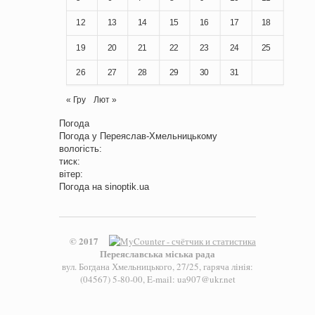
12
13
14
15
16
17
18
19
20
21
22
23
24
25
26
27
28
29
30
31
« Гру
Лют »
Погода
Погода у
Переяслав-Хмельницькому
вологість:
тиск:
вітер:
Погода на
sinoptik.ua
© 2017
Переяславська міська рада
вул. Богдана Хмельницького, 27/25, гаряча лінія:
(04567) 5-80-00, E-mail: ua907@ukr.net