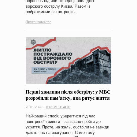
поранень під час ліквідації наслідків
ворожого обстрілу Києва. Разом із
побратимами він потрапив…
Читати повністю
Перші хвилини після обстрілу: у МВС
розробили пам’ятку, яка рятує життя
28.01.2026
0 КОМЕНТАРІВ
Найкращий спосіб уберегтися під час
повітряної тривоги – завчасно пройти до
укриття. Проте, на жаль, обстріли не завжди
дають час на реагування. Саме тому