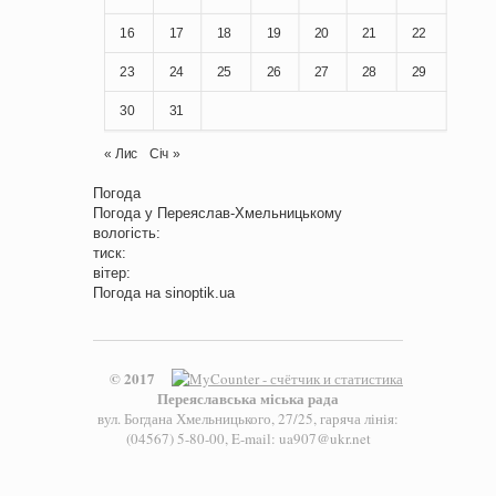
16
17
18
19
20
21
22
23
24
25
26
27
28
29
30
31
« Лис
Січ »
Погода
Погода у
Переяслав-Хмельницькому
вологість:
тиск:
вітер:
Погода на
sinoptik.ua
© 2017
Переяславська міська рада
вул. Богдана Хмельницького, 27/25, гаряча лінія:
(04567) 5-80-00, E-mail: ua907@ukr.net