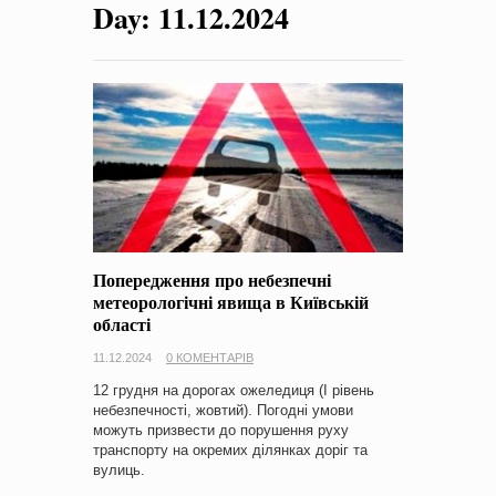
Day:
11.12.2024
на період 2018 – 2020 роки Оголошення про збір ідей
проектів
-
0 Коментарів
Попередження про небезпечні
метеорологічні явища в Київській
області
11.12.2024
0 КОМЕНТАРІВ
12 грудня на дорогах ожеледиця (І рівень
небезпечності, жовтий). Погодні умови
можуть призвести до порушення руху
транспорту на окремих ділянках доріг та
вулиць.