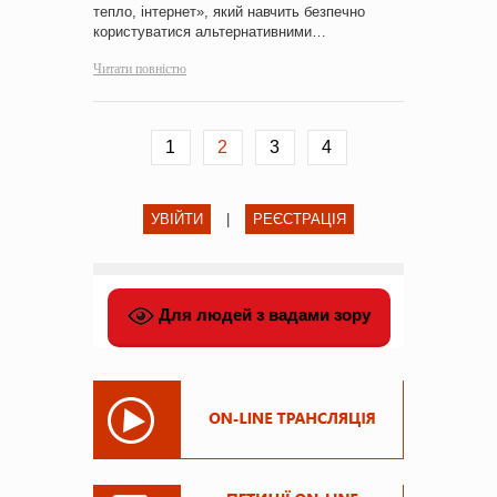
тепло, інтернет», який навчить безпечно
користуватися альтернативними…
Читати повністю
1
2
3
4
УВІЙТИ
|
РЕЄСТРАЦІЯ
Для людей з вадами зору