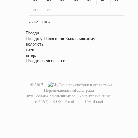
30
31
« Лис
Січ »
Погода
Погода у
Переяслав-Хмельницькому
вологість:
тиск:
вітер:
Погода на
sinoptik.ua
© 2017
Переяславська міська рада
вул. Богдана Хмельницького, 27/25, гаряча лінія:
(04567) 5-80-00, E-mail: ua907@ukr.net