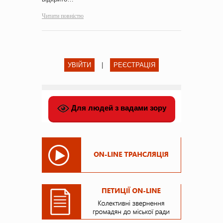
Читати повністю
УВІЙТИ
|
РЕЄСТРАЦІЯ
Для людей з вадами зору