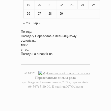
19
20
21
22
23
24
25
26
27
28
29
« Січ
Бер »
Погода
Погода у
Переяслав-Хмельницькому
вологість:
тиск:
вітер:
Погода на
sinoptik.ua
© 2017
Переяславська міська рада
вул. Богдана Хмельницького, 27/25, гаряча лінія:
(04567) 5-80-00, E-mail: ua907@ukr.net