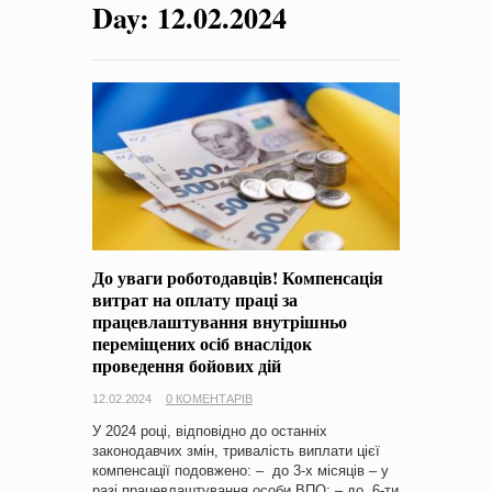
Day:
12.02.2024
на період 2018 – 2020 роки Оголошення про збір ідей
проектів
-
0 Коментарів
До уваги роботодавців! Компенсація
витрат на оплату праці за
працевлаштування внутрішньо
переміщених осіб внаслідок
проведення бойових дій
12.02.2024
0 КОМЕНТАРІВ
У 2024 році, відповідно до останніх
законодавчих змін, тривалість виплати цієї
компенсації подовжено: – до 3-х місяців – у
разі працевлаштування особи ВПО; – до 6-ти