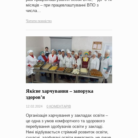
місяців – при працевлаштуванні ВПО з
числа…
Читати повністю
Якісне харчування – запорука
здоров’я
12.02.2024
0 КОМЕНТАРІВ
Організація харчування у закладах освіти –
це одна з умов комфортного та здорового
перебування здобувачів освіти у закладі.
Нині відбувається стрімкий розвиток освіти,
сучасні здобувачі освіти вимагають не лише