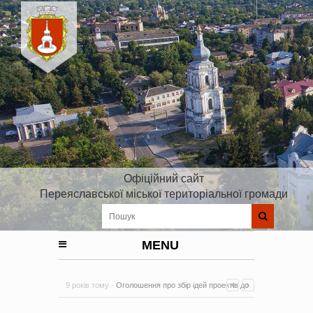
Офіційний сайт
Переяславської міської територіальної громади
MENU
9 років тому -
Оголошення про збір ідей проектів до
Плану реалізації Стратегії розвитку Київської області