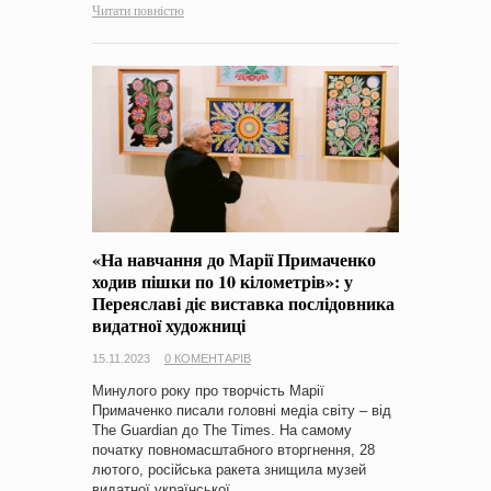
Читати повністю
«На навчання до Марії Примаченко
ходив пішки по 10 кілометрів»: у
Переяславі діє виставка послідовника
видатної художниці
15.11.2023
0 КОМЕНТАРІВ
Минулого року про творчість Марії
Примаченко писали головні медіа світу – від
The Guardian до The Times. На самому
початку повномасштабного вторгнення, 28
лютого, російська ракета знищила музей
видатної української…