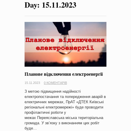
Day:
15.11.2023
на період 2018 – 2020 роки Оголошення про збір ідей
проектів
-
0 Коментарів
Планове відключення електроенергії
15.11.2023
0 КОМЕНТАРІВ
З метою підвищення надійності
електропостачання та попередження аварій в
електричних мережах, ПрАТ «ДТЕК Київські
регіональні електромережі» буде проводити
профілактичні роботи у
межах Пepeяслaвськa міська територіальна
громада. У зв’язку з виконанням цих робіт
буде…