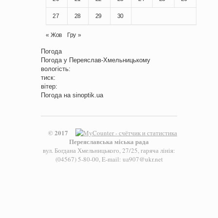
27
28
29
30
« Жов
Гру »
Погода
Погода у
Переяслав-Хмельницькому
вологість:
тиск:
вітер:
Погода на
sinoptik.ua
© 2017
Переяславська міська рада
вул. Богдана Хмельницького, 27/25, гаряча лінія:
(04567) 5-80-00, E-mail: ua907@ukr.net