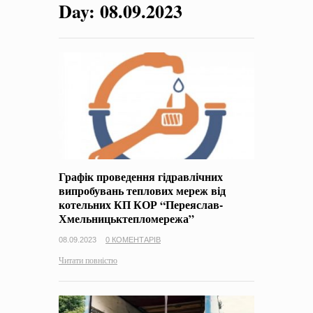
Day:
08.09.2023
на період 2018 – 2020 роки Оголошення про збір ідей
проектів
-
0 Коментарів
Графік проведення гідравлічних
випробувань теплових мереж від
котельних КП КОР “Переяслав-
Хмельницьктепломережа”
08.09.2023
0 КОМЕНТАРІВ
Читати повністю