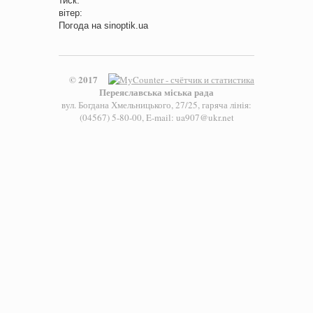
тиск:
вітер:
Погода на
sinoptik.ua
© 2017
Переяславська міська рада
вул. Богдана Хмельницького, 27/25, гаряча лінія:
(04567) 5-80-00, E-mail: ua907@ukr.net