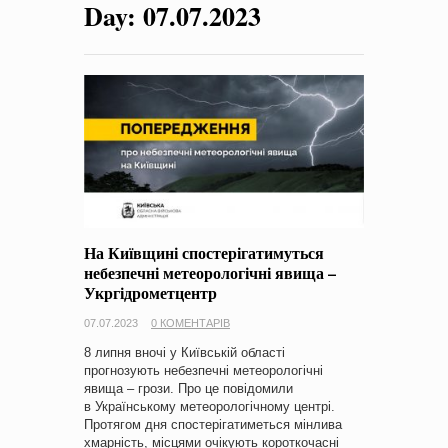
Day:
07.07.2023
на період 2018 – 2020 роки Оголошення про збір ідей
проектів
-
0 Коментарів
На Київщині спостерігатимуться
небезпечні метеорологічні явища –
Укргідрометцентр
07.07.2023
0 КОМЕНТАРІВ
8 липня вночі у Київській області
прогнозують небезпечні метеорологічні
явища – грози. Про це повідомили
в Українському метеорологічному центрі.
Протягом дня спостерігатиметься мінлива
хмарність, місцями очікують короткочасні