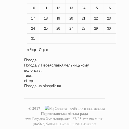
10
11
12
13
14
15
16
17
18
19
20
21
22
23
24
25
26
27
28
29
30
31
« Чер
Сер »
Погода
Погода у
Переяслав-Хмельницькому
вологість:
тиск:
вітер:
Погода на
sinoptik.ua
© 2017
Переяславська міська рада
вул. Богдана Хмельницького, 27/25, гаряча лінія:
(04567) 5-80-00, E-mail: ua907@ukr.net