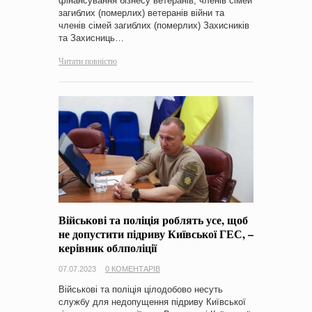
фінансування бізнесу ветеранів, членів сімей
загиблих (померлих) ветеранів війни та
членів сімей загиблих (померлих) Захисників
та Захисниць…
Читати повністю
Військові та поліція роблять усе, щоб
не допустити підриву Київської ГЕС, –
керівник облполіції
07.07.2023
0 КОМЕНТАРІВ
Військові та поліція цілодобово несуть
службу для недопущення підриву Київської