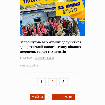
Запрошуємо всіх охочих долучитися
до презентації нового сезону цікавих
звершень та крутих івентів
21.07.2022
0 КОМЕНТАРІВ
Читати повністю
1
2
3
УВІЙТИ
|
РЕЄСТРАЦІЯ