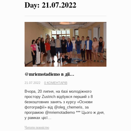
Day:
21.07.2022
на період 2018 – 2020 роки Оголошення про збір ідей
проектів
-
0 Коментарів
@mriemotadiemo в дії…
21.07.2022
0 КОМЕНТАРІВ
Вчора, 20 липня, на базі молодіжного
простору Zustrich відбувся перший з 8
безкоштовних занять з курсу «Основи
фотографії» від @oleg_chemeris, за
програмою @mriemotadiemo *** Цього ж дня,
у рамках цієї…
Читати повністю