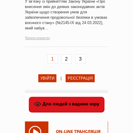
У зв’язку із прийняттям Закону України «Про
внесення змін до деяких законодавчих актів
України щодо створення умов для
забезпечення продовольчої безпеки в умовах
воєнного стану» (№2145-ІХ від 24.03.2022),
який набув…
Читати повністю
1
2
3
УВІЙТИ
|
РЕЄСТРАЦІЯ
Для людей з вадами зору