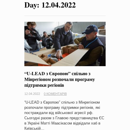
Day:
12.04.2022
на період 2018 – 2020 роки Оголошення про збір ідей
проектів
-
0 Коментарів
“U-LEAD з Європою” спільно з
Мінрегіоном розпочали програму
підтримки регіонів
12.04.2022
0 КОМЕНТАРІВ
“U-LEAD з Європою” спільно з Мінрегіоном
розпочали програму підтримки регіонів, які
постраждали від військової агресії рф.
Сьогодні разом з Главою представництва ЄС
в Україні Матті Маасікасом відвідали хаб в
Київській…