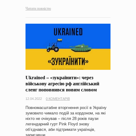
Читати повністю
Ukrained – «зукраїнити»: через
військову агресію рф англійський
сленг поповнився новим словом
12.04.2022
0 КОМЕНТАРІВ
Повномасштабне вторгнення росії в Україну
зумовило чимало подій за кордоном, на які
ніхто не очікував – після 28 років паузи
легендарний гурт Pink Floyd знову
об’єднався, аби підтримати українців,
записавши…