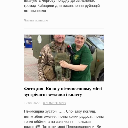
планують чергову поїздку до звільнених
громад Київщини для висвітлення руйнацій
які принесла…
Читати повністю
Фото дня. Коли у післявоєнному місті
зустрічаєш земляка і колегу
12.04.2022
0 КОМЕНТАРІВ
Неймовірна зустріч…… Спочатку погляд,
потім збентеження, потім крики радості, потім
теплі обійми, а на закінчення – сльози
радості!!! Патріоти моєї Переяславщини, Ви