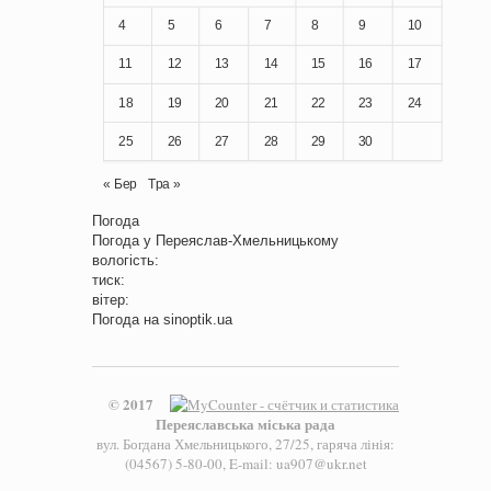
4
5
6
7
8
9
10
11
12
13
14
15
16
17
18
19
20
21
22
23
24
25
26
27
28
29
30
« Бер
Тра »
Погода
Погода у
Переяслав-Хмельницькому
вологість:
тиск:
вітер:
Погода на
sinoptik.ua
© 2017
Переяславська міська рада
вул. Богдана Хмельницького, 27/25, гаряча лінія:
(04567) 5-80-00, E-mail: ua907@ukr.net