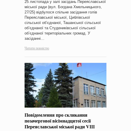
25 листопада у залі засідань Переяславської
міської ради (вул. Богдана Хмельницького,
27/25) відбулося спільне засідання голів
Переяславської міської, Циблівської
сільської об’єднаної, Ташанської сільської
об’єднаної та Студениківської сільської
об’єднаної територіальних громад. У
засіданні…
Читати повністю
Повідомлення про скликання
позачергової вісімнадцятої сесії
Переяславської міської ради VІІІ