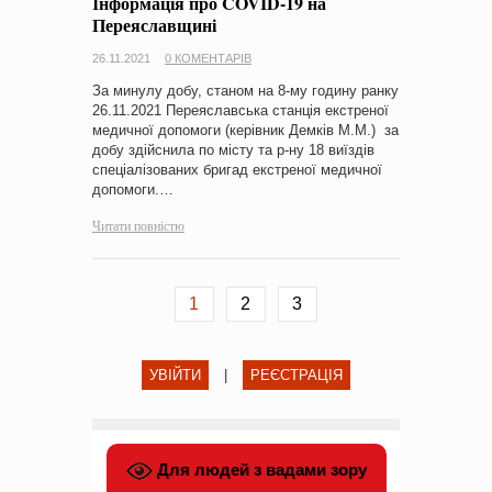
Інформація про COVID-19 на
Переяславщині
26.11.2021
0 КОМЕНТАРІВ
За минулу добу, станом на 8-му годину ранку
26.11.2021 Переяславська станція екстреної
медичної допомоги (керівник Демків М.М.) за
добу здійснила по місту та р-ну 18 виїздів
спеціалізованих бригад екстреної медичної
допомоги.…
Читати повністю
1
2
3
УВІЙТИ
|
РЕЄСТРАЦІЯ
Для людей з вадами зору