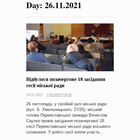
Day:
26.11.2021
на період 2018 – 2020 роки Оголошення про збір ідей
проектів
-
0 Коментарів
Відбулося позачергове 18 засідання
сесії міської ради
26.11.2021
0 КОМЕНТАРІВ
26 листопада, у сесійній залі міської ради
(вул. Б. Хмельницького, 27/25), міський
голова Переяславської громади Вячеслав
Саулко провів засідання позачергової 18
сесії Переяславської міської ради восьмого
скликання. У роботі сесії взяли участь…