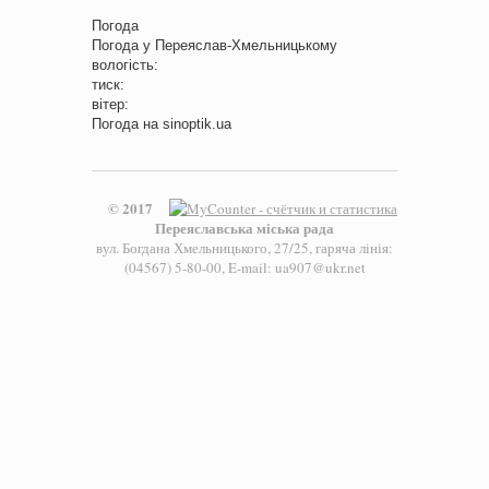
Погода
Погода у
Переяслав-Хмельницькому
вологість:
тиск:
вітер:
Погода на
sinoptik.ua
© 2017
Переяславська міська рада
вул. Богдана Хмельницького, 27/25, гаряча лінія:
(04567) 5-80-00, E-mail: ua907@ukr.net