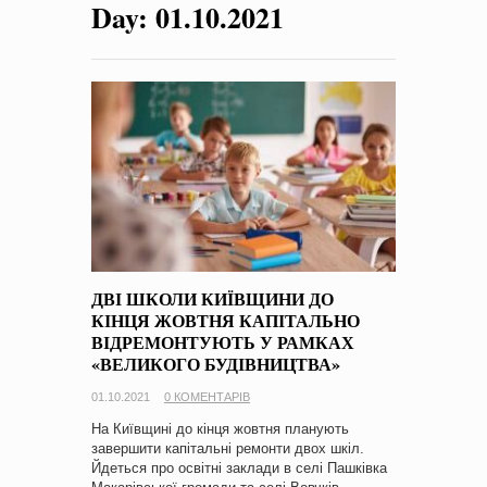
Day:
01.10.2021
на період 2018 – 2020 роки Оголошення про збір ідей
проектів
-
0 Коментарів
ДВІ ШКОЛИ КИЇВЩИНИ ДО
КІНЦЯ ЖОВТНЯ КАПІТАЛЬНО
ВІДРЕМОНТУЮТЬ У РАМКАХ
«ВЕЛИКОГО БУДІВНИЦТВА»
01.10.2021
0 КОМЕНТАРІВ
На Київщині до кінця жовтня планують
завершити капітальні ремонти двох шкіл.
Йдеться про освітні заклади в селі Пашківка