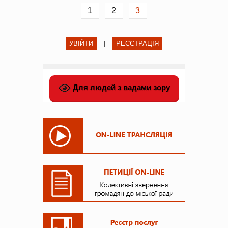
1
2
3
УВІЙТИ
|
РЕЄСТРАЦІЯ
Для людей з вадами зору