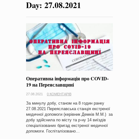
Day:
27.08.2021
на період 2018 – 2020 роки Оголошення про збір ідей
проектів
-
0 Коментарів
Оперативна інформація про COVID-
19 на Переяславщині
27.08.2021
0 КОМЕНТАРІВ
За минулу добу, станом на 8 годин ранку
27.08.2021 Переяславська станція екстреної
медичної допомоги (керівник Демків М.М.) за
добу здійснила по місту та р-ну 14 виїздів
спеціалізованих бригад екстреної медичної
допомоги. Госпіталізовано…