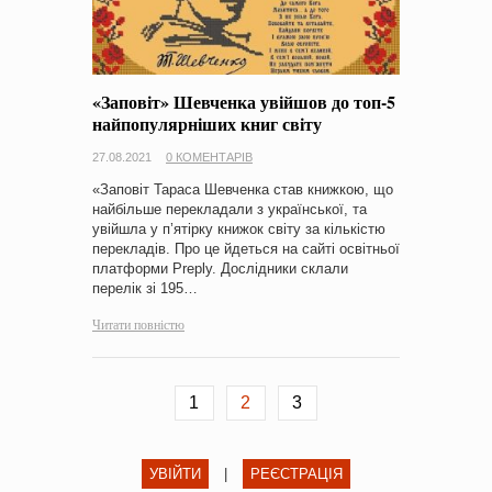
«Заповіт» Шевченка увійшов до топ-5
найпопулярніших книг світу
27.08.2021
0 КОМЕНТАРІВ
«Заповіт Тараса Шевченка став книжкою, що
найбільше перекладали з української, та
увійшла у п’ятірку книжок світу за кількістю
перекладів. Про це йдеться на сайті освітньої
платформи Preply. Дослідники склали
перелік зі 195…
Читати повністю
1
2
3
УВІЙТИ
|
РЕЄСТРАЦІЯ