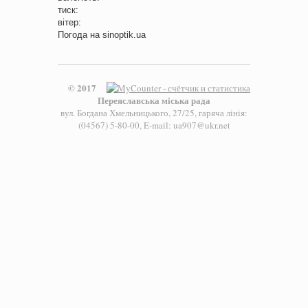
тиск:
вітер:
Погода на
sinoptik.ua
© 2017
Переяславська міська рада
вул. Богдана Хмельницького, 27/25, гаряча лінія:
(04567) 5-80-00, E-mail: ua907@ukr.net