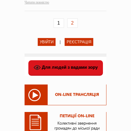
Читати повністю
1
2
УВІЙТИ
|
РЕЄСТРАЦІЯ
Для людей з вадами зору