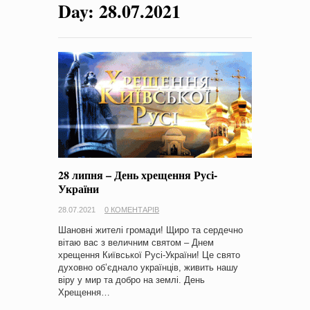
Day:
28.07.2021
на період 2018 – 2020 роки Оголошення про збір ідей
проектів
-
0 Коментарів
28 липня – День хрещення Русі-
України
28.07.2021
0 КОМЕНТАРІВ
Шановні жителі громади! Щиро та сердечно
вітаю вас з величним святом – Днем
хрещення Київської Русі-України! Це свято
духовно об’єднало українців, живить нашу
віру у мир та добро на землі. День
Хрещення…