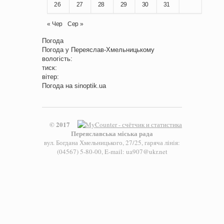
26
27
28
29
30
31
« Чер
Сер »
Погода
Погода у
Переяслав-Хмельницькому
вологість:
тиск:
вітер:
Погода на
sinoptik.ua
© 2017
Переяславська міська рада
вул. Богдана Хмельницького, 27/25, гаряча лінія:
(04567) 5-80-00, E-mail: ua907@ukr.net