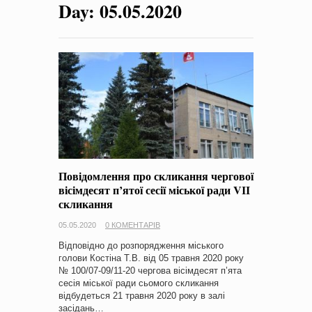
Day:
05.05.2020
на період 2018 – 2020 роки Оголошення про збір ідей
проектів
-
0 Коментарів
Повідомлення про скликання чергової
вісімдесят п’ятої сесії міської ради VІІ
скликання
05.05.2020
0 КОМЕНТАРІВ
Відповідно до розпорядження міського
голови Костіна Т.В. від 05 травня 2020 року
№ 100/07-09/11-20 чергова вісімдесят п’ята
сесія міської ради сьомого скликання
відбудеться 21 травня 2020 року в залі
засідань…