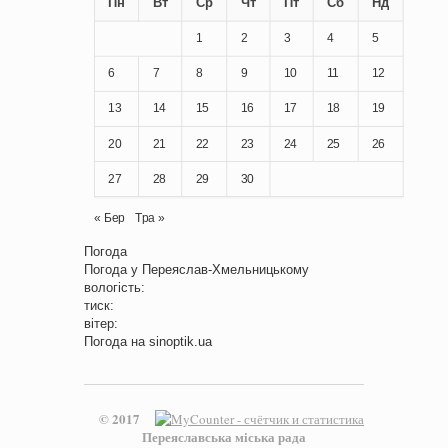
Пн
Вт
Ср
Чт
Пт
Сб
Нд
1
2
3
4
5
6
7
8
9
10
11
12
13
14
15
16
17
18
19
20
21
22
23
24
25
26
27
28
29
30
« Бер
Тра »
Погода
Погода у
Переяслав-Хмельницькому
вологість:
тиск:
вітер:
Погода на
sinoptik.ua
© 2017
Переяславська міська рада