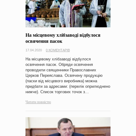
На місцевому хлібзаводі відбулося
освячення пасок
17.04.2020
0 КОМЕНТАРІВ
На місцевому хлібзаводі відбулося
освячення пасок. Обряди освячення
проводили священники Православних
Церков Переяслава. Освячену продукцію
(паски від місцевого виробника) можна
придбати за адресами: (перелік оприлюднено
нижче). Список торгових точок з…
Читати повністю