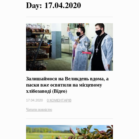
Day:
17.04.2020
на період 2018 – 2020 роки Оголошення про збір ідей
проектів
-
0 Коментарів
Залишаймося на Великдень вдома, а
паски вже освятили на місцевому
хлібозаводі (Відео)
17.04.2020
0 КОМЕНТАРІВ
Читати повністю