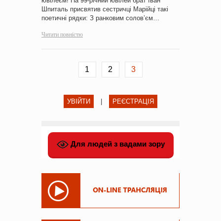
ювілеєм! На 99-річний ювілей брат Іван
Шпиталь присвятив сестричці Марійці такі
поетичні рядки: З ранковим солов’єм…
Читати повністю
1
2
3
УВІЙТИ
|
РЕЄСТРАЦІЯ
Для людей з вадами зору