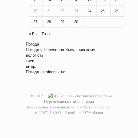
20
21
22
23
24
25
26
27
28
29
30
« Бер
Тра »
Погода
Погода у
Переяслав-Хмельницькому
вологість:
тиск:
вітер:
Погода на
sinoptik.ua
© 2017
Переяславська міська рада
вул. Богдана Хмельницького, 27/25, гаряча лінія:
(04567) 5-80-00, E-mail: ua907@ukr.net