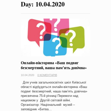
Day:
10.04.2020
на період 2018 – 2020 роки Оголошення про збір ідей
проектів
-
0 Коментарів
Онлайн-вікторина «Ваш подвиг
безсмертний, наша пам’ять довічна»
10.04.2020
0 КОМЕНТАРІВ
Для учнів загальноосвітніх шкіл Київської
області відбудеться онлайн-вікторина «Ваш
подвиг безсмертний, наша пам’ять довічна»
присвячена 75-й річниці Перемоги над
нацизмом у Другій світовій війні.
Організатор: Національний музей –
заповідник «Битва…