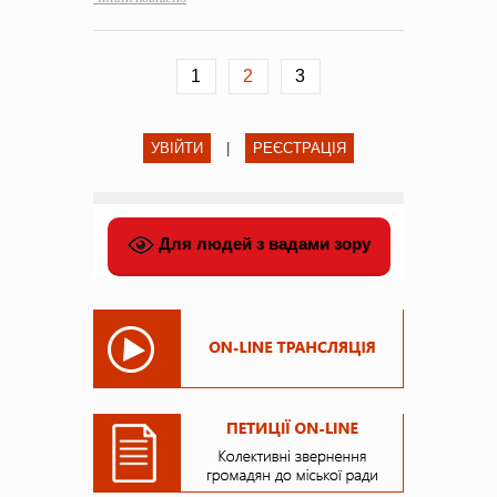
1
2
3
УВІЙТИ
|
РЕЄСТРАЦІЯ
Для людей з вадами зору