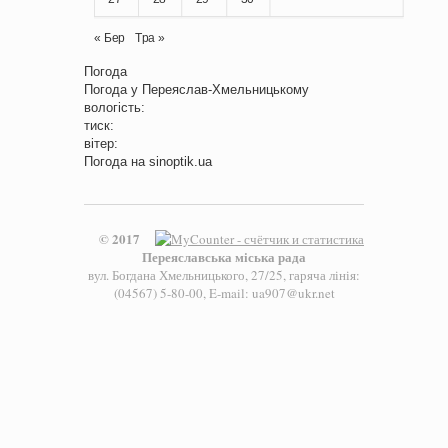
« Бер
Тра »
Погода
Погода у
Переяслав-Хмельницькому
вологість:
тиск:
вітер:
Погода на
sinoptik.ua
© 2017
Переяславська міська рада
вул. Богдана Хмельницького, 27/25, гаряча лінія:
(04567) 5-80-00, E-mail: ua907@ukr.net