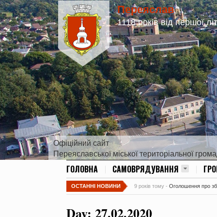
Переяслав
1118 років від першої лі
Офіційний сайт
Переяславської міської територіальної гром
ГОЛОВНА
САМОВРЯДУВАННЯ
ГР
ОСТАННІ НОВИНИ
9 років тому -
Оголошення про збір
Day:
27.02.2020