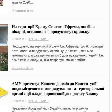
травня 2020…
Читати повністю
На території Храму Святого Єфрема, що біля
лікарні, встановлено продуктову скриньку
27.02.2020
0 КОМЕНТАРІВ
Нещодавно на території Храму Св. Єфрема, що біля лікарні,
встановлено продуктову скриньку, де кожен, хто має
можливість, може принести хліб для нужденних людей. Так
само кожна людина, яка потребує, може прийти…
Читати повністю
АМУ презентує Концепцію змін до Конституції
щодо місцевого самоврядування та територіальної
організації влади і пропозиції до проєкту Закону
27.02.2020
0 КОМЕНТАРІВ
Правління Асоціації міст України, вітаючи рішення