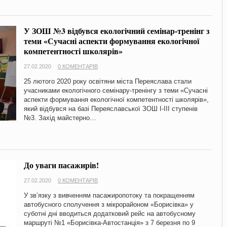
У ЗОШ №3 відбувся екологічний семінар-тренінг з
теми «Сучасні аспекти формування екологічної
компетентності школярів»
27.02.2020
0 КОМЕНТАРІВ
25 лютого 2020 року освітяни міста Переяслава стали
учасниками екологічного семінару-тренінгу з теми «Сучасні
аспекти формування екологічної компетентності школярів»,
який відбувся на базі Переяславської ЗОШ І-ІІІ ступенів
№3. Захід майстерно…
До уваги пасажирів!
27.02.2020
0 КОМЕНТАРІВ
У зв’язку з вивченням пасажиропотоку та покращенням
автобусного сполучення з мікрорайоном «Борисівка» у
суботні дні вводиться додатковий рейс на автобусному
маршруті №1 «Борисівка-Автостанція» з 7 березня по 9