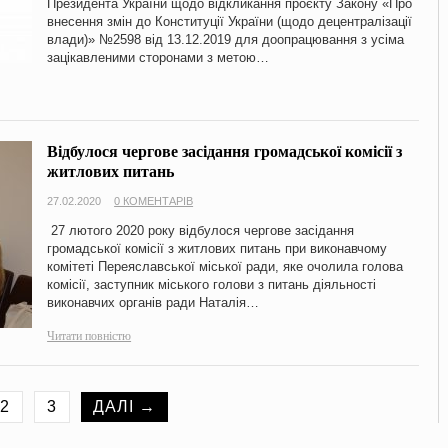
Президента України щодо відкликання проєкту Закону «Про
внесення змін до Конституції України (щодо децентралізації
влади)» №2598 від 13.12.2019 для доопрацювання з усіма
зацікавленими сторонами з метою…
Відбулося чергове засідання громадської комісії з
житлових питань
27.02.2020
0 КОМЕНТАРІВ
27 лютого 2020 року відбулося чергове засідання
громадської комісії з житлових питань при виконавчому
комітеті Переяславської міської ради, яке очолила голова
комісії, заступник міського голови з питань діяльності
виконавчих органів ради Наталія…
Читати повністю
2
3
ДАЛІ →