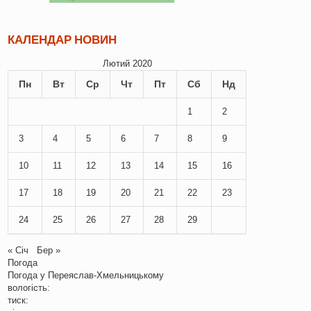
КАЛЕНДАР НОВИН
Лютий 2020
Пн
Вт
Ср
Чт
Пт
Сб
Нд
1
2
3
4
5
6
7
8
9
10
11
12
13
14
15
16
17
18
19
20
21
22
23
24
25
26
27
28
29
« Січ
Бер »
Погода
Погода у
Переяслав-Хмельницькому
вологість:
тиск: