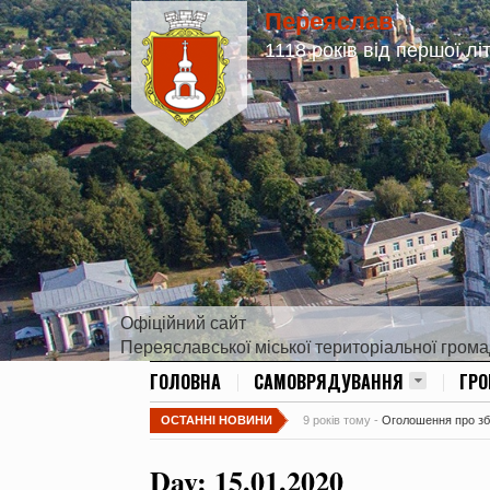
Переяслав
1118 років від першої лі
Офіційний сайт
Переяславської міської територіальної гром
ГОЛОВНА
САМОВРЯДУВАННЯ
ГР
ОСТАННІ НОВИНИ
9 років тому -
Оголошення про збір
Day:
15.01.2020