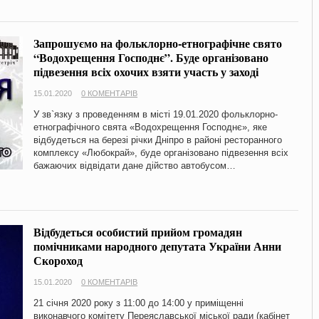
Запрошуємо на фольклорно-етнографічне свято
“Водохрещення Господнє”. Буде організовано
підвезення всіх охочих взяти участь у заході
15.01.2020
0 КОМЕНТАРІВ
У зв`язку з проведенням в місті 19.01.2020 фольклорно-
етнографічного свята «Водохрещення Господнє», яке
відбудеться на березі річки Дніпро в районі ресторанного
комплексу «Любокрай», буде організовано підвезення всіх
бажаючих відвідати дане дійство автобусом…
Відбудеться особистий прийом громадян
помічниками народного депутата України Анни
Скороход
15.01.2020
0 КОМЕНТАРІВ
21 січня 2020 року з 11:00 до 14:00 у приміщенні
виконавчого комітету Переяславської міської ради (кабінет