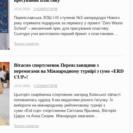
15.01.2020
0 КОМЕНТАРІВ
Переяславська ЗОШ І-ІІІ ступенів №3 напередодні Нового
року отримала подарунок за перемогу у проекті “Zero Waste
School” – механічний прес для пресування пластику.
Сьогодні учні виготовили перший брикет з пластикових…
Читати повністю
Вітаємо спортсменок Переяславщини з
перемогами на Міжнародному турнірі з сумо «ERD
CUP»!
15.01.2020
0 КОМЕНТАРІВ
Цьогоріч скарбничка спортивних нагород Київської області
поповнилась одразу 6-ма медалями різного ґатунку. Їх
вибороли на міжнародному рейтинговому турнірі з
сумо «Erd cup» спортсменки Світлана Ярьомка, Вікторія
Царук та Анна Скорик. Міжнародні змагання…
Читати повністю