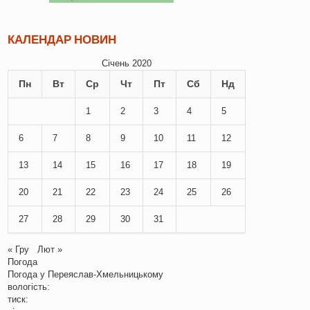
КАЛЕНДАР НОВИН
Січень 2020
Пн
Вт
Ср
Чт
Пт
Сб
Нд
1
2
3
4
5
6
7
8
9
10
11
12
13
14
15
16
17
18
19
20
21
22
23
24
25
26
27
28
29
30
31
« Гру
Лют »
Погода
Погода у
Переяслав-Хмельницькому
вологість:
тиск: