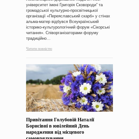
університет імені Григорія Сковороди” та
громадської культурно-просвітницької
організації «Переяславський скарб» у стінах
альма-матер відбувся Всеукраїнський
історико-культурологічний форум «Сікорські
читання». Співорганізаторами форуму
традиційно…
Читати повністю
Привітання Голубовій Наталії
Борисівні в ювілейний День
народження від місцевого
самоврядування