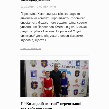
17.10.2019
0 КОМЕНТАРІВ
Переяслав-Хмельницька міська рада та
виконавчий комітет щиро вітають головного
спеціаліста бюджетного відділу фінансового
управління Переяслав-Хмельницької міської
ради Голубову Наталію Борисівну! У цей
святковий день від усього серця бажаємо
здоров’я, щастя і…
Читати повністю
У “Козацькій звитязі” переяславці
теж себе показали