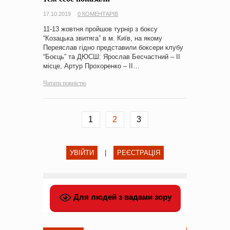
17.10.2019
0 КОМЕНТАРІВ
11-13 жовтня пройшов турнір з боксу
“Козацька звитяга” в м. Київ, на якому
Переяслав гідно представили боксери клубу
“Боєць” та ДЮСШ: Ярослав Бесчастний – ІІ
місце, Артур Прохоренко – ІІ…
Читати повністю
1
2
3
УВІЙТИ
|
РЕЄСТРАЦІЯ
Для людей з вадами зору