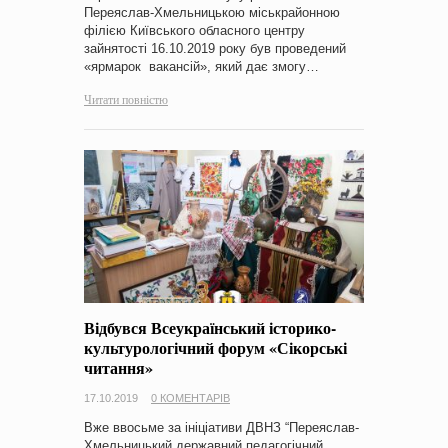
Переяслав-Хмельницькою міськрайонною
філією Київського обласного центру
зайнятості 16.10.2019 року був проведений
«ярмарок вакансій», який дає змогу…
Читати повністю
Відбувся Всеукраїнський історико-
культурологічний форум «Сікорські
читання»
17.10.2019
0 КОМЕНТАРІВ
Вже ввосьме за ініціативи ДВНЗ “Переяслав-
Хмельницький державний педагогічний