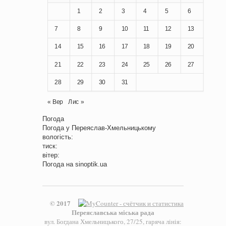
1
2
3
4
5
6
7
8
9
10
11
12
13
14
15
16
17
18
19
20
21
22
23
24
25
26
27
28
29
30
31
« Вер
Лис »
Погода
Погода у
Переяслав-Хмельницькому
вологість:
тиск:
вітер:
Погода на
sinoptik.ua
© 2017
Переяславська міська рада
вул. Богдана Хмельницького, 27/25, гаряча лінія: