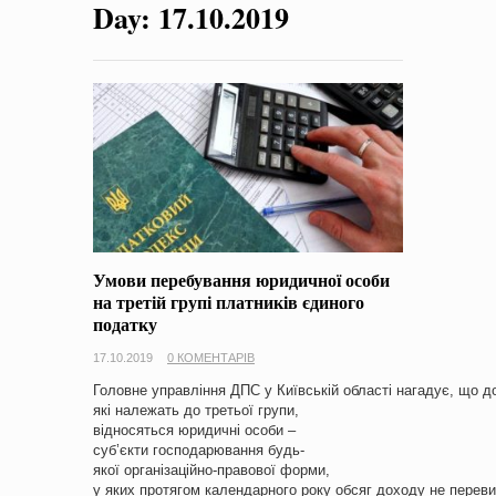
Day:
17.10.2019
на період 2018 – 2020 роки Оголошення про збір ідей
проектів
-
0 Коментарів
Умови перебування юридичної особи
на третій групі платників єдиного
податку
17.10.2019
0 КОМЕНТАРІВ
Головне управління ДПС у Київській області нагадує, що до
які належать до третьої групи,
відносяться юридичні особи –
суб’єкти господарювання будь-
якої організаційно-правової форми,
у яких протягом календарного року обсяг доходу не перев