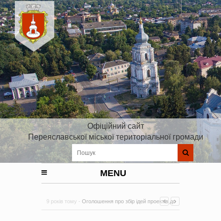
Офіційний сайт
Переяславської міської територіальної громади
MENU
9 років тому -
Оголошення про збір ідей проектів до
Плану реалізації Стратегії розвитку Київської області