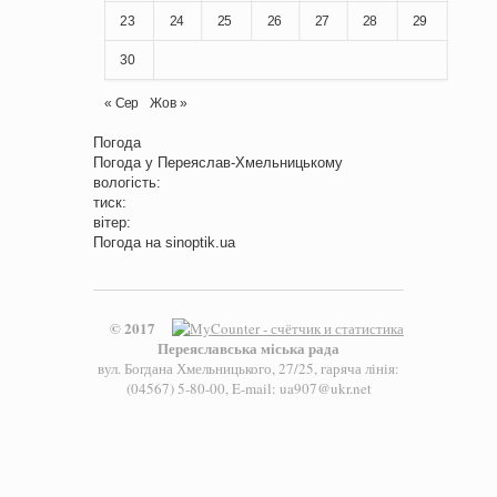
23
24
25
26
27
28
29
30
« Сер
Жов »
Погода
Погода у
Переяслав-Хмельницькому
вологість:
тиск:
вітер:
Погода на
sinoptik.ua
© 2017
Переяславська міська рада
вул. Богдана Хмельницького, 27/25, гаряча лінія:
(04567) 5-80-00, E-mail: ua907@ukr.net