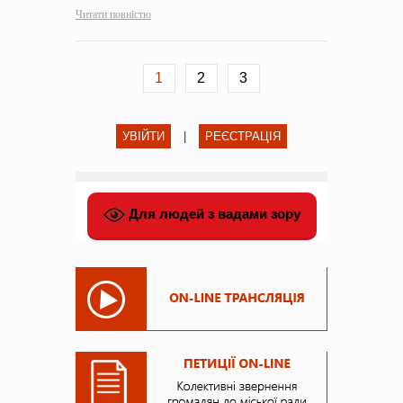
Читати повністю
1
2
3
УВІЙТИ
|
РЕЄСТРАЦІЯ
Для людей з вадами зору