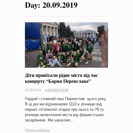
Day:
20.09.2019
на період 2018 – 2020 роки Оголошення про збір ідей
проектів
-
0 Коментарів
Діти привітали рідне місто під час
концерту “Барви Переяслава”
20.09.2019
0 КОМЕНТАРІВ
Гордий і славний наш Переяслав цього року.
В ці дні ми відзначаємо 1112-у річницю від
першої літописної згадки про нього та 76-ту
річницю визволення міста від фашистських
загарбників. Ми шануємо…
Читати повністю