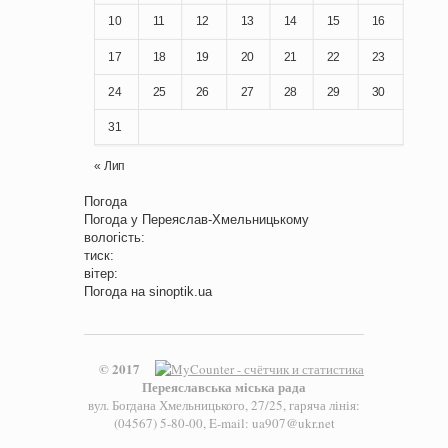
10
11
12
13
14
15
16
17
18
19
20
21
22
23
24
25
26
27
28
29
30
31
« Лип
Погода
Погода у
Переяслав-Хмельницькому
вологість:
тиск:
вітер:
Погода на
sinoptik.ua
© 2017
Переяславська міська рада
вул. Богдана Хмельницького, 27/25, гаряча лінія:
(04567) 5-80-00, E-mail: ua907@ukr.net