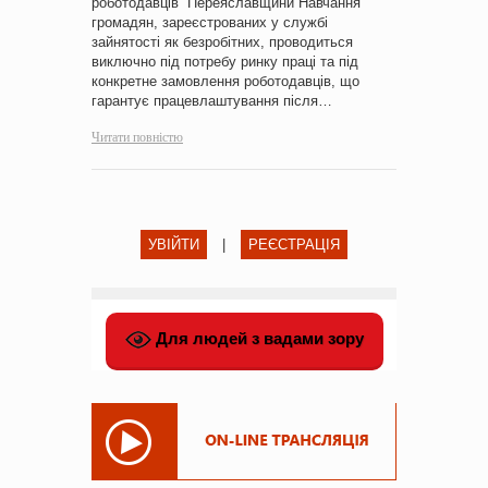
роботодавців Переяславщини Навчання
громадян, зареєстрованих у службі
зайнятості як безробітних, проводиться
виключно під потребу ринку праці та під
конкретне замовлення роботодавців, що
гарантує працевлаштування після…
Читати повністю
УВІЙТИ
|
РЕЄСТРАЦІЯ
Для людей з вадами зору