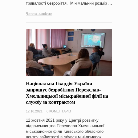
тривалості безробіття. Мінімальний розмір …
Читати повністю
Національна Гвардія України
запрошує безробітних Переяслав-
Хмельницької міськрайонної філії на
службу за контрактом
12.10.2021
0 КОМЕНТАРІВ
12 жовтня 2021 року у Центрі розвитку
підприємництва Переяслав-Хмельницької
міськрайонної філії Київського обласного
центру зайнятості відбувся міні-ярмарок