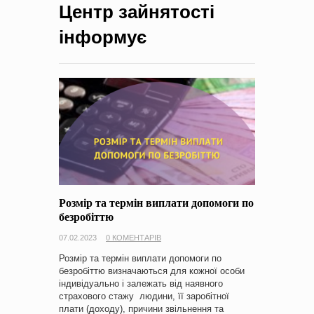
Центр зайнятості
на період 2018 – 2020 роки Оголошення про збір ідей
проектів
-
0 Коментарів
інформує
Розмір та термін виплати допомоги по
безробіттю
07.02.2023
0 КОМЕНТАРІВ
Розмір та термін виплати допомоги по
безробіттю визначаються для кожної особи
індивідуально і залежать від наявного
страхового стажу людини, її заробітної
плати (доходу), причини звільнення та